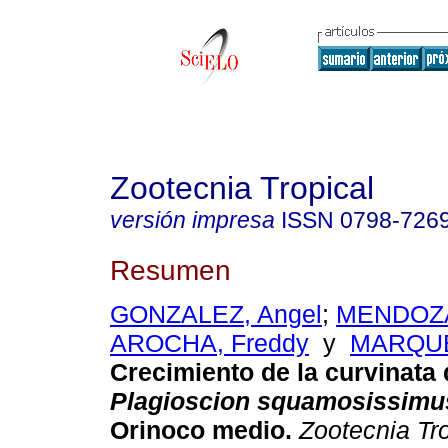
Zootecnia Tropical
versión impresa
ISSN
0798-726
Resumen
GONZALEZ, Angel
;
MENDOZA
AROCHA, Freddy
y
MARQUEZ
Crecimiento de la curvinata 
Plagioscion squamosissimu
Orinoco medio
.
Zootecnia Tr