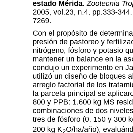
estado Mérida
.
Zootecnia Tro
2005, vol.23, n.4, pp.333-344
7269.
Con el propósito de determina
presión de pastoreo y fertiliz
nitrógeno, fósforo y potasio q
mantener un balance en la aso
condujo un experimento en Ja
utilizó un diseño de bloques a
arreglo factorial de los trata
la parcela principal se aplica
800 y PPB: 1.600 kg MS residu
combinaciones de dos niveles 
tres de fósforo (0, 150 y 300 
200 kg K
O/ha/año), evaluánd
2