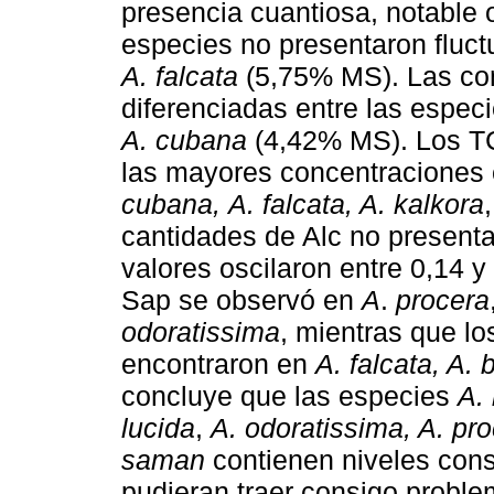
presencia cuantiosa, notable o
especies no presentaron fluct
A. falcata
(5,75% MS). Las co
diferenciadas entre las espec
A. cubana
(4,42% MS). Los TC
las mayores concentraciones
cubana,
A. falcata, A. kalkora
cantidades de Alc no presentar
valores oscilaron entre 0,14
Sap se observó en
A
.
procera
odoratissima
, mientras que lo
encontraron en
A. falcata, A. 
concluye que las especies
A.
lucida
,
A. odoratissima, A. pr
saman
contienen niveles cons
pudieran traer consigo proble