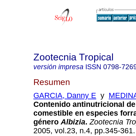
Zootecnia Tropical
versión impresa
ISSN
0798-726
Resumen
GARCIA, Danny E
y
MEDINA
Contenido antinutricional d
comestible en especies forra
género
Albizia
.
Zootecnia Tro
2005, vol.23, n.4, pp.345-361