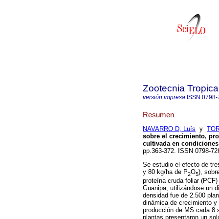
Zootecnia Tropica
versión impresa
ISSN
0798-
Resumen
NAVARRO D, Luís
y
TOR
sobre el crecimiento, p
cultivada en condicione
pp.363-372. ISSN 0798-72
Se estudio el efecto de tr
y 80 kg/ha de P
O
), sobr
2
5
proteína cruda foliar (PCF
Guanipa, utilizándose un d
densidad fue de 2.500 plan
dinámica de crecimiento y 
producción de MS cada 8 s
plantas presentaron un sol