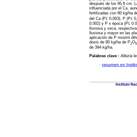
después de los 95,8 cm. L
influenciada por el Ca, aun
fertilizadas con 80 kg/ha d
del Ca (P
£
0,003), P (P
£
0,
0,002) y P x época (P
£
0.0
lluviosa y seca, respectiv
lluviosa y mayor en las pl
aplicación de P mostró dif
dosis de 80 kg/ha de P
O
2
5
de 394 kg/ha.
Palabras clave :
Albizia
l
·
resumen en Inglé
Instituto Na