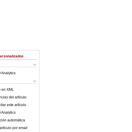
Personalizados
 Analytics
lo en XML
cias del artículo
tar este artículo
 Analytics
ción automática
articulo por email