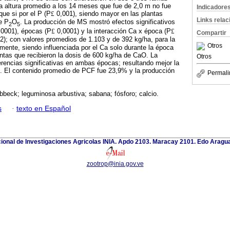
a altura promedio a los 14 meses que fue de 2,0 m no fue
Indicadore
que si por el P (P
£
0,001), siendo mayor en las plantas
Links rela
e P
O
. La producción de MS mostró efectos significativos
2
5
0001), épocas (P
£
0,0001) y la interacción Ca x época (P
£
Compartir
2); con valores promedios de 1.103 y de 392 kg/ha, para la
Otros
amente, siendo influenciada por el Ca solo durante la época
antas que recibieron la dosis de 600 kg/ha de CaO. La
Otros
erencias significativas en ambas épocas; resultando mejor la
. El contenido promedio de PCF fue 23,9% y la producción
Permali
ebbeck; leguminosa arbustiva; sabana; fósforo; calcio.
s
·
texto en Español
cional de Investigaciones Agricolas INIA. Apdo 2103. Maracay 2101. Edo Aragu
zootrop@inia.gov.ve