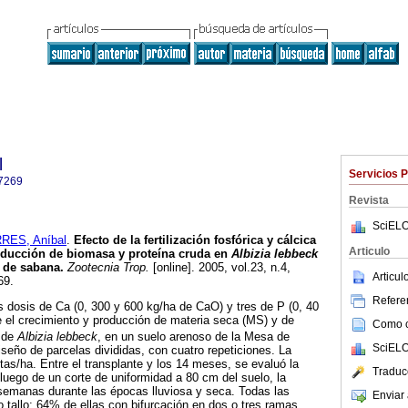
l
Servicios 
7269
Revista
SciELO
RES, Aníbal
.
Efecto de la fertilización fosfórica y cálcica
Articulo
roducción de biomasa y proteína cruda en
Albizia lebbeck
s de sabana
.
Zootecnia Trop.
[online]. 2005, vol.23, n.4,
Articu
69.
Referen
es dosis de Ca (0, 300 y 600 kg/ha de CaO) y tres de P (0, 40
e el crecimiento y producción de materia seca (MS) y de
Como ci
) de
Albizia lebbeck
, en un suelo arenoso de la Mesa de
SciELO
iseño de parcelas divididas, con cuatro repeticiones. La
tas/ha. Entre el transplante y los 14 meses, se evaluó la
Traduc
luego de un corte de uniformidad a 80 cm del suelo, la
emanas durante las épocas lluviosa y seca. Todas las
Enviar 
o tallo; 64% de ellas con bifurcación en dos o tres ramas