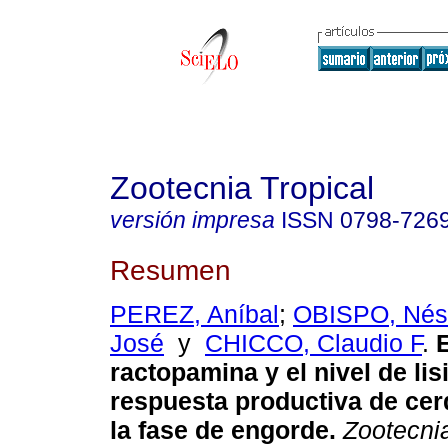
Zootecnia Tropical
versión impresa
ISSN
0798-726
Resumen
PEREZ, Aníbal
;
OBISPO, Nés
José
y
CHICCO, Claudio F
.
E
ractopamina y el nivel de lis
respuesta productiva de ce
la fase de engorde
.
Zootecnia