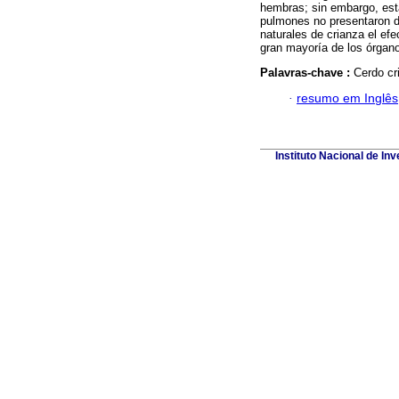
hembras; sin embargo, esta
pulmones no presentaron d
naturales de crianza el ef
gran mayoría de los órgano
Palavras-chave :
Cerdo cr
·
resumo em Inglês
Instituto Nacional de I