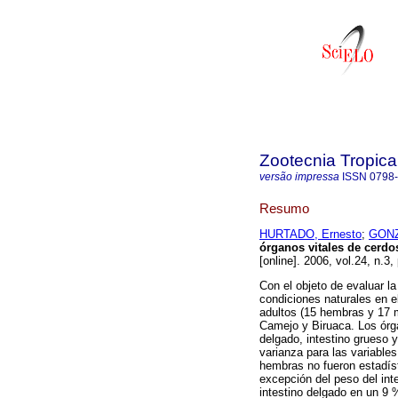
Zootecnia Tropica
versão impressa
ISSN
0798
Resumo
HURTADO, Ernesto
;
GONZ
órganos vitales de cerdo
[online]. 2006, vol.24, n.
Con el objeto de evaluar la
condiciones naturales en e
adultos (15 hembras y 17 
Camejo y Biruaca. Los órg
delgado, intestino grueso y
varianza para las variable
hembras no fueron estadís
excepción del peso del inte
intestino delgado en un 9 