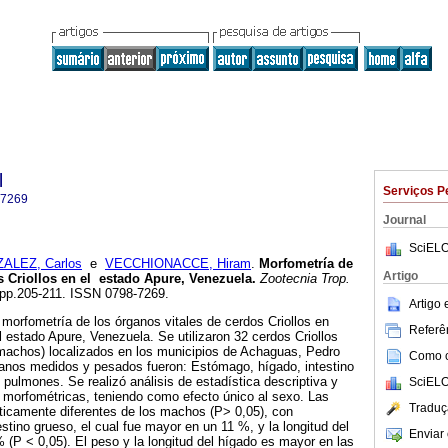
l
Serviços P
-7269
Journal
SciELO
ALEZ, Carlos
e
VECCHIONACCE, Hiram
.
Morfometría de
Artigo
s Criollos en el estado Apure, Venezuela
.
Zootecnia Trop.
3, pp.205-211. ISSN 0798-7269.
Artigo
 morfometría de los órganos vitales de cerdos Criollos en
Referên
l estado Apure, Venezuela. Se utilizaron 32 cerdos Criollos
machos) localizados en los municipios de Achaguas, Pedro
Como ci
anos medidos y pesados fueron: Estómago, hígado, intestino
 pulmones. Se realizó análisis de estadística descriptiva y
SciELO
s morfométricas, teniendo como efecto único al sexo. Las
Traduç
ticamente diferentes de los machos (P> 0,05), con
stino grueso, el cual fue mayor en un 11 %, y la longitud del
Enviar 
% (P < 0,05). El peso y la longitud del hígado es mayor en las