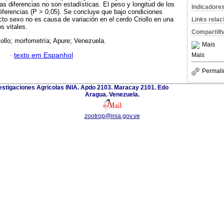
s diferencias no son estadísticas. El peso y longitud de los
Indicadore
iferencias (P > 0,05). Se concluye que bajo condiciones
ecto sexo no es causa de variación en el cerdo Criollo en una
Links rela
s vitales.
Compartilh
iollo; morfometría; Apure; Venezuela.
Mais
·
texto em Espanhol
Mais
Permali
nvestigaciones Agricolas INIA. Apdo 2103. Maracay 2101. Edo
Aragua. Venezuela.
zootrop@inia.gov.ve