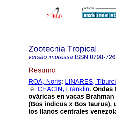
Zootecnia Tropical
versão impressa
ISSN
0798-726
Resumo
ROA, Noris
;
LINARES, Tiburc
e
CHACIN, Franklin
.
Ondas f
ováricas en vacas Brahman 
(Bos indicus x Bos taurus),
los llanos centrales venezo