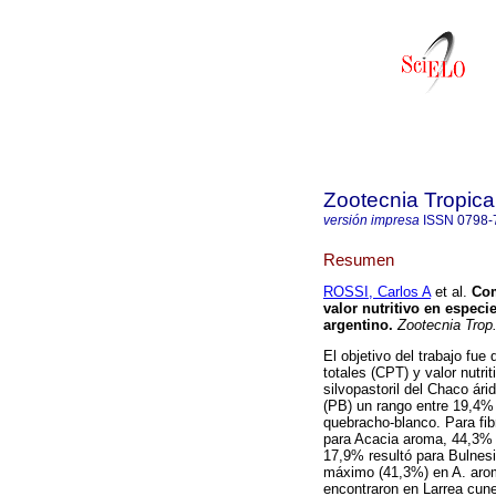
Zootecnia Tropica
versión impresa
ISSN
0798-
Resumen
ROSSI, Carlos A
et al.
Com
valor nutritivo en espec
argentino
.
Zootecnia Trop
El objetivo del trabajo fue
totales (CPT) y valor nutr
silvopastoril del Chaco ári
(PB) un rango entre 19,4
quebracho-blanco. Para fib
para Acacia aroma, 44,3% 
17,9% resultó para Bulnesia
máximo (41,3%) en A. aro
encontraron en Larrea cune