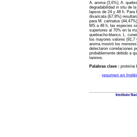
A. aroma (3,6%), A. quebra
degradabilidad in situ de 
lapsos de 24 y 48 h. Para 
divaricata (67,9%) resulta
para M. carinatus (44,47%
MS a 48 h, las especies s
superiores al 70% en la may
quebracho-blanco, L. cunei
los mayores valores (91,7 
aroma mostró los menores 
detectaron correlaciones p
probablemente debido a que
taninos.
Palabras clave :
proteína 
·
resumen en Inglé
Instituto Na