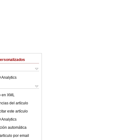
Personalizados
 Analytics
lo en XML
cias del artículo
tar este artículo
 Analytics
ción automática
articulo por email