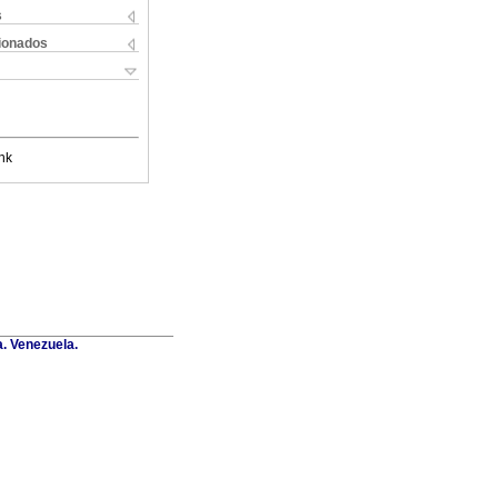
s
cionados
nk
a. Venezuela.