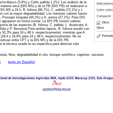
cho-blanco (3,4%) y Celtis pallida 1,2%). Los análisis de la
Indicadore
la materia seca (DIS MS) y de la PB (DIS PB) se realizaron a
DIS MS a 24 h, B. foliosa (86,7%), C. pallida (72,1%) y L.
Links rela
ron con la mayor degradabilidad. Los menores valores fueron
Compartir
), Prosopis torquata (44,2%) y A. aroma (27,1%). Para DIS
e agruparon en forma similar. La DIS PB mostró valores
Otros
oría de las especies (B. foliosa, C. pallida, L. divaricata, A.
Otros
folia y P. flexuosa) Para ambos lapsos, B. foliosa resultó con
y 91,3% para 24 y 48 h, respectivamente), mientras que A.
Permali
(18,4 y 16,8% para 24 y 48 h, respectivamente). No se
ositivas entre CPT y la DIS MS y de la DIS PB,
 la técnica usada no es especifica para detectar solo
bruta; fibra; degradabilidad in situ; bosque xerofítico; caprinos; vacunos.
s
·
texto en Español
cional de Investigaciones Agricolas INIA. Apdo 2103. Maracay 2101. Edo Aragu
zootrop@inia.gov.ve