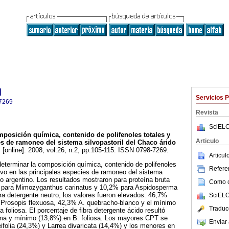
l
Servicios 
7269
Revista
SciELO
posición química, contenido de polifenoles totales y
Articulo
ies de ramoneo del sistema silvopastoril del Chaco árido
.
[online]. 2008, vol.26, n.2, pp.105-115. ISSN 0798-7269.
Articu
 determinar la composición química, contenido de polifenoles
Referen
itivo en las principales especies de ramoneo del sistema
do argentino. Los resultados mostraron para proteína bruta
Como ci
% para Mimozyganthus carinatus y 10,2% para Aspidosperma
ra detergente neutro, los valores fueron elevados: 46,7%
SciELO
Prosopis flexuosa, 42,3% A. quebracho-blanco y el mínimo
Traduc
 foliosa. El porcentaje de fibra detergente ácido resultó
ma y mínimo (13,8%).en B. foliosa. Los mayores CPT se
Enviar 
ifolia (24,3%) y Larrea divaricata (14,4%) y los menores en