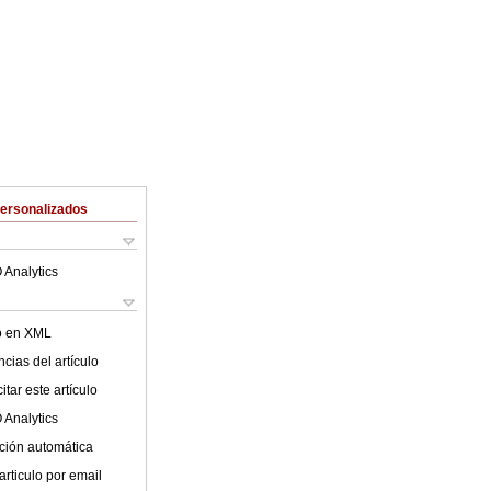
Personalizados
 Analytics
lo en XML
cias del artículo
tar este artículo
 Analytics
ción automática
articulo por email