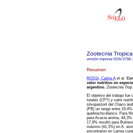
Zootecnia Tropica
versión impresa
ISSN
0798-
Resumen
ROSSI, Carlos A
et al.
Com
valor nutritivo en espec
argentino
.
Zootecnia Trop
El objetivo del trabajo fue
totales (CPT) y valor nutr
silvopastoril del Chaco ári
(PB) un rango entre 19,4
quebracho-blanco. Para fib
para Acacia aroma, 44,3% 
17,9% resultó para Bulnesia
máximo (41,3%) en A. aro
encontraron en Larrea cune