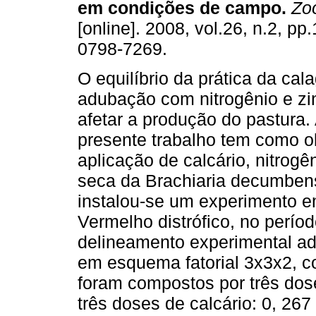
em condições de campo
.
Zoo
[online]. 2008, vol.26, n.2, p
0798-7269.
O equilíbrio da prática da ca
adubação com nitrogênio e zi
afetar a produção do pastura.
presente trabalho tem como obj
aplicação de calcário, nitrog
seca da Brachiaria decumbens,
instalou-se um experimento em
Vermelho distrófico, no perío
delineamento experimental ad
em esquema fatorial 3x3x2, c
foram compostos por três dose
três doses de calcário: 0, 26