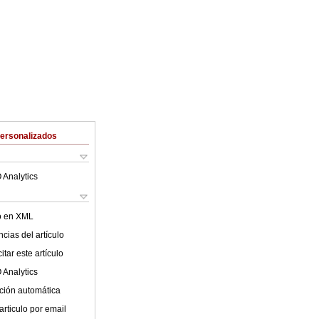
Personalizados
 Analytics
lo en XML
cias del artículo
tar este artículo
 Analytics
ción automática
articulo por email