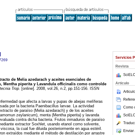
l
Servicios 
7269
Revista
SciELO
tracto de Melia azedarach y aceites esenciales de
Articulo
Mentha piperita y Lavandula officinalis como controlde
ecnia Trop.
[online]. 2008, vol.26, n.2, pp.151-156. ISSN
Articu
Referen
fermedad que afecta a larvas y pupas de abejas melíferas
usada por la bacteria Paenibacillus larvae. La actividad
Como ci
 extracto de paraíso (Melia azedarach) y de los aceites
namomun zeylanicum), menta (Mentha piperita) y lavanda
SciELO
e evaluada contra dicha bacteria. Frutos inmaduros de paraíso
Traduc
 mediante extractor Soxhlet, usando etanol como solvente,
iscosa, la cual fue diluida posteriormente en agua estéril.
Enviar 
ron extraídos mediante el método de destilación por arrastre