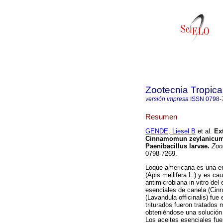
Zootecnia Tropica
versión impresa
ISSN
0798-
Resumen
GENDE, Liesel B
et al.
Ex
Cinnamomun zeylanicum, 
Paenibacillus larvae
.
Zoot
0798-7269.
Loque americana es una en
(Apis mellifera L.) y es ca
antimicrobiana in vitro del
esenciales de canela (Cin
(Lavandula officinalis) fu
triturados fueron tratados
obteniéndose una solución v
Los aceites esenciales fue