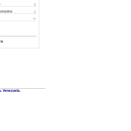
s
cionados
nk
a. Venezuela.