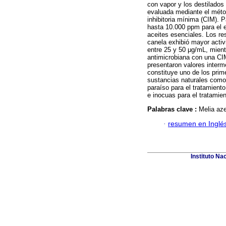
con vapor y los destilados
evaluada mediante el méto
inhibitoria mínima (CIM). P
hasta 10.000 ppm para el 
aceites esenciales. Los re
canela exhibió mayor activ
entre 25 y 50 μg/mL, mient
antimicrobiana con una CI
presentaron valores interm
constituye uno de los prim
sustancias naturales como
paraíso para el tratamiento
e inocuas para el tratami
Palabras clave :
Melia aze
·
resumen en Inglé
Instituto Na