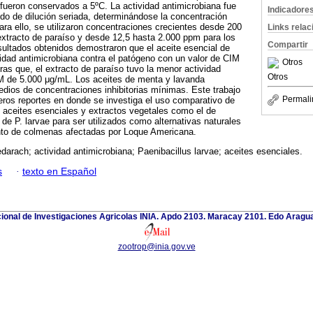
 fueron conservados a 5ºC. La actividad antimicrobiana fue
Indicadore
do de dilución seriada, determinándose la concentración
ara ello, se utilizaron concentraciones crecientes desde 200
Links rela
extracto de paraíso y desde 12,5 hasta 2.000 ppm para los
Compartir
sultados obtenidos demostraron que el aceite esencial de
idad antimicrobiana contra el patógeno con un valor de CIM
Otros
ras que, el extracto de paraíso tuvo la menor actividad
Otros
M de 5.000 μg/mL. Los aceites de menta y lavanda
edios de concentraciones inhibitorias mínimas. Este trabajo
Permali
eros reportes en donde se investiga el uso comparativo de
 aceites esenciales y extractos vegetales como el de
 de P. larvae para ser utilizados como alternativas naturales
ento de colmenas afectadas por Loque Americana.
darach; actividad antimicrobiana; Paenibacillus larvae; aceites esenciales.
s
·
texto en Español
cional de Investigaciones Agricolas INIA. Apdo 2103. Maracay 2101. Edo Aragu
zootrop@inia.gov.ve