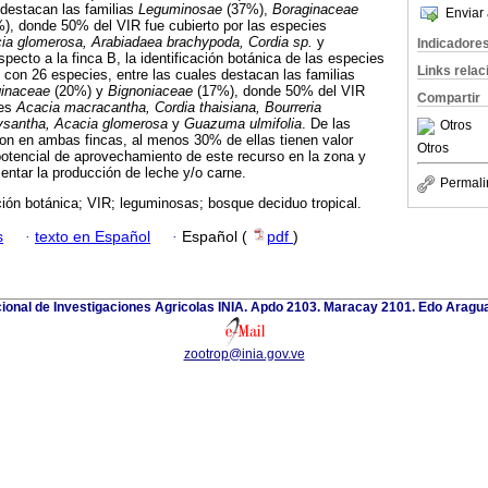
 destacan las familias
Leguminosae
(37%),
Boraginaceae
Enviar 
), donde 50% del VIR fue cubierto por las especies
ia glomerosa, Arabiadaea brachypoda, Cordia sp.
y
Indicadore
specto a la finca B, la identificación botánica de las especies
Links rela
con 26 especies, entre las cuales destacan las familias
ginaceae
(20%) y
Bignoniaceae
(17%), donde 50% del VIR
Compartir
ies
Acacia macracantha, Cordia thaisiana, Bourreria
ysantha, Acacia glomerosa
y
Guazuma ulmifolia
. De las
Otros
ron en ambas fincas, al menos 30% de ellas tienen valor
Otros
el potencial de aprovechamiento de este recurso en la zona y
mentar la producción de leche y/o carne.
Permali
ión botánica; VIR; leguminosas; bosque deciduo tropical.
s
·
texto en Español
·
Español (
pdf
)
cional de Investigaciones Agricolas INIA. Apdo 2103. Maracay 2101. Edo Aragu
zootrop@inia.gov.ve