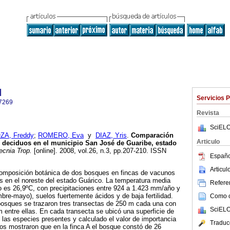
l
Servicios 
7269
Revista
SciELO
ZA, Freddy
;
ROMERO, Eva
y
DIAZ, Yris
.
Comparación
Articulo
 deciduos en el municipio San José de Guaribe, estado
cnia Trop.
[online]. 2008, vol.26, n.3, pp.207-210. ISSN
Españo
Articu
 composición botánica de dos bosques en fincas de vacunos
s en el noreste del estado Guárico. La temperatura media
Referen
o es 26,9ºC, con precipitaciones entre 924 a 1.423 mm/año y
re-mayo), suelos fuertemente ácidos y de baja fertilidad.
Como ci
 bosques se trazaron tres transectas de 250 m cada una con
SciELO
entre ellas. En cada transecta se ubicó una superficie de
n las especies presentes y calculado el valor de importancia
Traduc
ados mostraron que en la finca A el bosque constó de 26