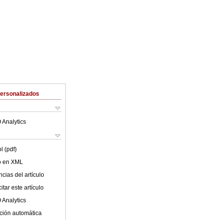
Personalizados
 Analytics
l (pdf)
lo en XML
cias del artículo
tar este artículo
 Analytics
ción automática