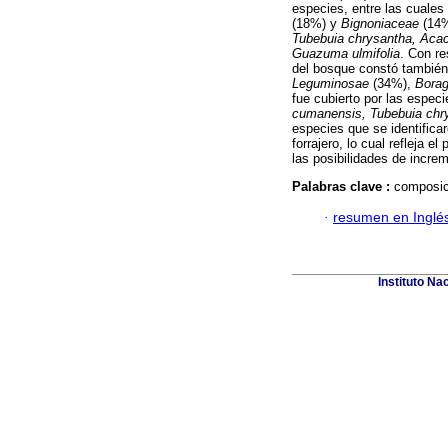
especies, entre las cuales
(18%) y
Bignoniaceae
(14%
Tubebuia chrysantha, Acac
Guazuma ulmifolia
. Con re
del bosque constó también 
Leguminosae
(34%),
Bora
fue cubierto por las espec
cumanensis, Tubebuia chr
especies que se identifica
forrajero, lo cual refleja 
las posibilidades de incre
Palabras clave :
composic
·
resumen en Inglé
Instituto Na