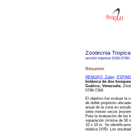
Zootecnia Tropica
versión impresa
ISSN
0798-
Resumen
RENGIFO, Zulay
;
ESPINO
botánica de dos bosques
Guárico, Venezuela
.
Zoote
0798-7269.
El objetivo fue evaluar la
de doble propósito ubicada
anual de la zona en estudi
siete meses secos (noviemb
Para la evaluación de los
separación mínima de 50 m 
10 x 10 m. Se identificaro
relativa (VIR). Los result