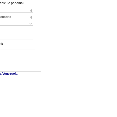
articulo por email
s
cionados
nk
a. Venezuela.