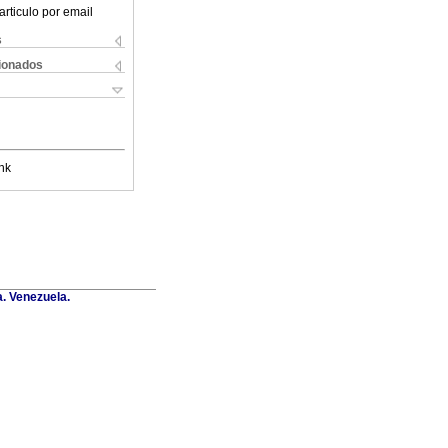
articulo por email
s
cionados
nk
a. Venezuela.