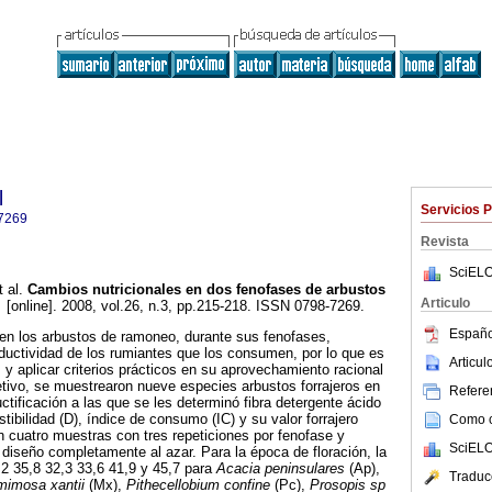
l
Servicios 
7269
Revista
SciELO
 al.
Cambios nutricionales en dos fenofases de arbustos
Articulo
.
[online]. 2008, vol.26, n.3, pp.215-218. ISSN 0798-7269.
Españo
 en los arbustos de ramoneo, durante sus fenofases,
ductividad de los rumiantes que los consumen, por lo que es
Articu
 y aplicar criterios prácticos en su aprovechamiento racional
etivo, se muestrearon nueve especies arbustos forrajeros en
Referen
uctificación a las que se les determinó fibra detergente ácido
tibilidad (D), índice de consumo (IC) y su valor forrajero
Como ci
on cuatro muestras con tres repeticiones por fenofase y
SciELO
iseño completamente al azar. Para la época de floración, la
2 35,8 32,3 33,6 41,9 y 45,7 para
Acacia peninsulares
(Ap),
Traduc
imosa xantii
(Mx),
Pithecellobium confine
(Pc),
Prosopis sp