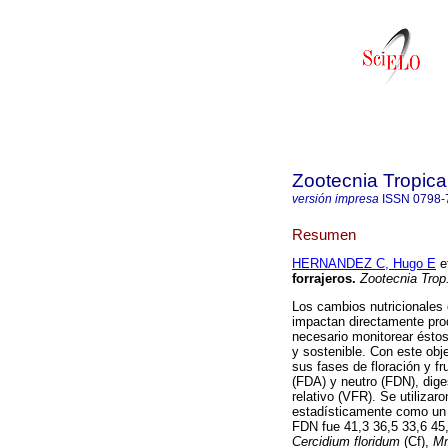
Zootecnia Tropica
versión impresa
ISSN
0798-
Resumen
HERNANDEZ C, Hugo E
et
forrajeros
.
Zootecnia Trop
Los cambios nutricionales
impactan directamente pro
necesario monitorear éstos
y sostenible. Con este obj
sus fases de floración y fr
(FDA) y neutro (FDN), diges
relativo (VFR). Se utilizar
estadísticamente como un d
FDN fue 41,3 36,5 33,6 45,
Cercidium floridum
(Cf),
Mm