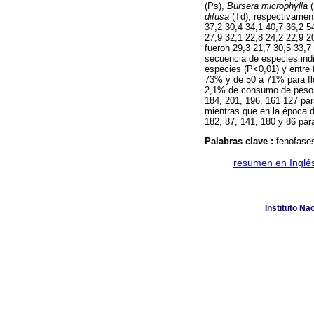
(Ps),
Bursera microphylla
difusa
(Td), respectivamen
37,2 30,4 34,1 40,7 36,2 5
27,9 32,1 22,8 24,2 22,9 2
fueron 29,3 21,7 30,5 33,7
secuencia de especies indi
especies (P<0,01) y entre 
73% y de 50 a 71% para flo
2,1% de consumo de peso v
184, 201, 196, 161 127 pa
mientras que en la época d
182, 87, 141, 180 y 86 pa
Palabras clave :
fenofases
·
resumen en Inglé
Instituto Na