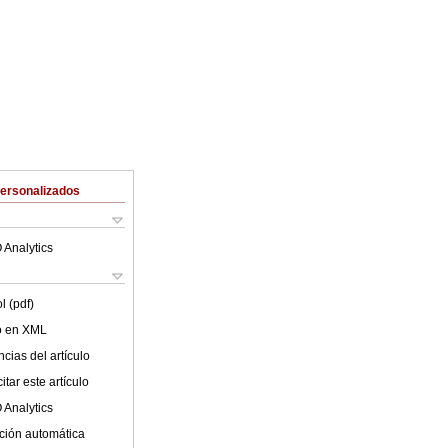
Personalizados
 Analytics
l (pdf)
lo en XML
cias del artículo
tar este artículo
 Analytics
ción automática