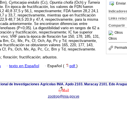
(Bm),
Cyrtocarpa endulis
(Cc),
Opuntia cholla
(Och) y
Turnera
Enviar 
te. En época de fructificación, los valores de FDN fueron
4,2 40,8 37,5 y 56,1, respectivamente; FDA fueron 28,2 24,1
Indicadore
0,7 y 33,7, respectivamente, mientras que en fructificación
Links rela
 22,9 48,7 34,5 20,9 y 47,4, respectivamente, para la misma
cada anteriormente. Se encontraron diferencias entre
Compartir
fenofases (P<0,05). La digestibilidad vario en rangos de 62 a
ración y fructificación, respectivamente; IC fue superior
Otros
ivo; VRF para la época de floración fue 150, 178, 185, 131,
Otros
ra Bm, Cc, Mx, Ps, Cf, Och, Ap, Pc y Td, respectivamente,
e fructificación se obtuvieron valores 165, 220, 177, 143,
Permali
ra Cf, Ps, Och, Mx, Ap, Pc, Cc, Bm y Td, respectivamente.
; floración; fructificación; arbustos.
s
·
texto en Español
·
Español (
pdf
)
cional de Investigaciones Agricolas INIA. Apdo 2103. Maracay 2101. Edo Aragu
zootrop@inia.gov.ve