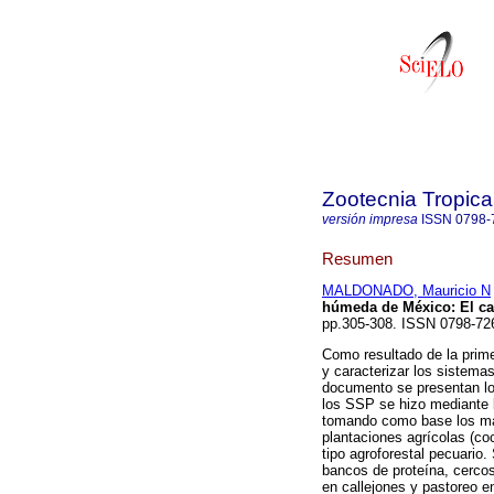
Zootecnia Tropica
versión impresa
ISSN
0798-
Resumen
MALDONADO, Mauricio N
húmeda de México
:
El c
pp.305-308. ISSN 0798-72
Como resultado de la prime
y caracterizar los sistema
documento se presentan lo
los SSP se hizo mediante l
tomando como base los map
plantaciones agrícolas (co
tipo agroforestal pecuario
bancos de proteína, cercos
en callejones y pastoreo e