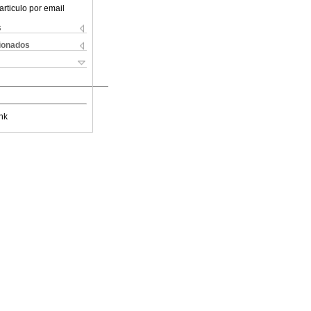
articulo por email
s
cionados
nk