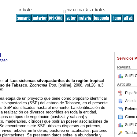
l
Servicios 
7269
Revista
SciELO
et al.
Los sistemas silvopastoriles de la región tropical
Articulo
aso de Tabasco
.
Zootecnia Trop.
[online]. 2008, vol.26, n.3,
69.
Españo
ra etapa de un proyecto que tiene como propósito identificar
Articu
s silvopastoriles (SSP) del estado de Tabasco, en el presente
s SSP identificados hasta el momento. La identificación de
Referen
a realización de diversos recorridos en toda la entidad,
as de tipos de vegetación (pastizal y sabana) y
Como ci
co, maderables, cítricos) que podrían poseer asociaciones de
SciELO
. Se encontraron siete SSP: árboles dispersos en potreros,
 vivos, árboles en linderos, pastoreo en acahuales, pastoreo
Traduc
n plantaciones. Se presentan datos sobre la abundancia y