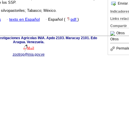
e los SSP.
Enviar 
silvopastoriles; Tabasco; México.
Indicadore
Links rela
s
·
texto en Español
·
Español (
pdf
)
Compartir
Otros
nvestigaciones Agricolas INIA. Apdo 2103. Maracay 2101. Edo
Otros
Aragua. Venezuela.
Permali
zootrop@inia.gov.ve