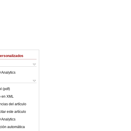
Personalizados
 Analytics
l (pdf)
lo en XML
cias del artículo
tar este artículo
 Analytics
ción automática