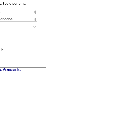
articulo por email
s
cionados
nk
a. Venezuela.