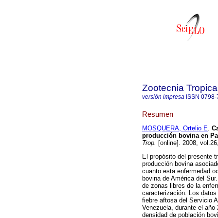
Zootecnia Tropica
versión impresa
ISSN
0798-
Resumen
MOSQUERA, Ortelio E
.
Ca
producción bovina en Pa
Trop.
[online]. 2008, vol.2
El propósito del presente t
producción bovina asociado
cuanto esta enfermedad oc
bovina de América del Sur.
de zonas libres de la enfe
caracterización. Los datos
fiebre aftosa del Servicio
Venezuela, durante el año 
densidad de población bovi