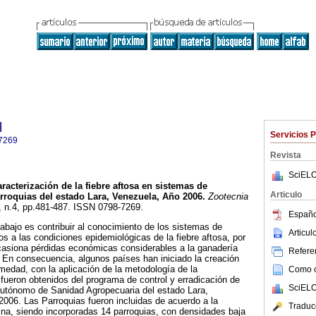
l
Servicios 
7269
Revista
SciELO
racterización de la fiebre aftosa en sistemas de
Articulo
rroquias del estado Lara, Venezuela, Año 2006
.
Zootecnia
6, n.4, pp.481-487. ISSN 0798-7269.
Españo
rabajo es contribuir al conocimiento de los sistemas de
Articu
s a las condiciones epidemiológicas de la fiebre aftosa, por
asiona pérdidas económicas considerables a la ganadería
Referen
 En consecuencia, algunos países han iniciado la creación
rmedad, con la aplicación de la metodología de la
Como ci
 fueron obtenidos del programa de control y erradicación de
SciELO
 Autónomo de Sanidad Agropecuaria del estado Lara,
2006. Las Parroquias fueron incluidas de acuerdo a la
Traduc
na, siendo incorporadas 14 parroquias, con densidades baja