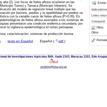
uy alta (2). Los focos de fiebre aftosa ocurrieron en las
Enviar 
unicipio Torres) y Tamaca (Municipio Iribarren). Se
licación del modelo de regresión lineal múltiple que las
Indicadore
nación por bovinos, predios y la repetibilidad por predios no
Links rela
ística con la variable casos de fiebre aftosa (P>0,05). En
pidemiológicas de fiebre aftosa asociados a los sistemas de
Compartir
roquias presentaron una condición endémica secundaria, por
ecer la vigilancia epidemiológica en estas parroquias.
Otros
Otros
tosa; caracterización; sistemas de producción bovina.
Permali
s
·
texto en Español
·
Español (
pdf
)
cional de Investigaciones Agricolas INIA. Apdo 2103. Maracay 2101. Edo Aragu
zootrop@inia.gov.ve