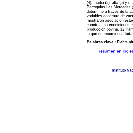
(4), media (3), alta (5) y m
Parroquias Las Mercedes (M
determinó a través de la ap
variables cobertura de vacu
mostraron asociación estad
cuanto a las condiciones e
producción bovina, 12 Par
lo que se recomienda fortal
Palabras clave :
Fiebre af
·
resumen en Inglé
Instituto Na