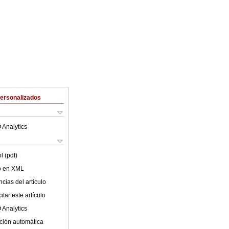
Personalizados
 Analytics
l (pdf)
lo en XML
cias del artículo
tar este artículo
 Analytics
ción automática