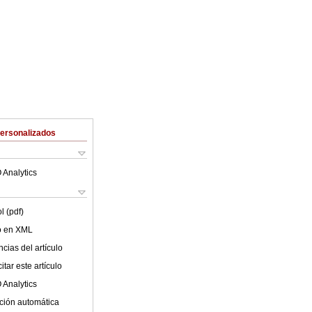
Personalizados
 Analytics
l (pdf)
lo en XML
cias del artículo
tar este artículo
 Analytics
ción automática