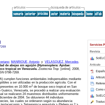
l
Servicios 
7269
Revista
SciELO
eriano
;
MANRIQUE, Antonio
y
VELASQUEZ, Mercedes
.
Articulo
dad de abejas sin aguijón (Hymenoptera: Apidae:
co tropical en Venezuela
.
Zootecnia Trop.
[online]. 2008,
Españo
SSN 0798-7269.
Articu
SA) cumplen funciones ambientales indispensables mediante
ptibles a ser utilizadas en la producción agrícola. Con el
Referen
2
 presentes en 10.000 m
de bosque seco tropical en San
Como ci
 Guárico, Venezuela, se procedió a realizar una evaluación
cual se realizaron 24 muestreos distribuidos uniformemente
SciELO
 diciembre de 2004. Se obtuvieron 44 individuos
pecies, las cuales se ordenaron según su abundancia:
Traduc
 testaceicornis
>
Tetragonisca angustula
>
Plebeia sp
2 >