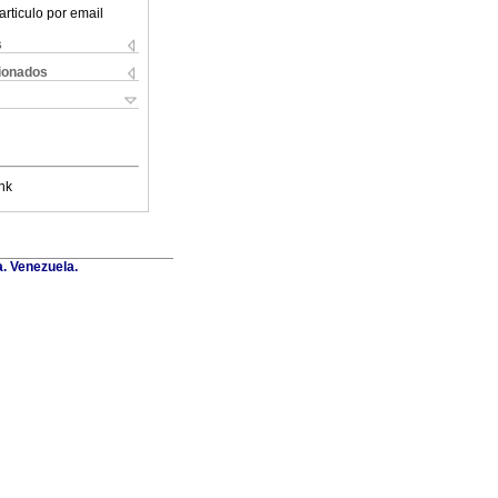
articulo por email
s
cionados
nk
a. Venezuela.