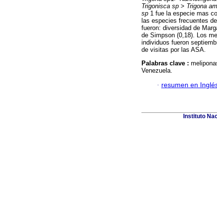
Trigonisca sp
>
Trigona a
sp
1 fue la especie mas c
las especies frecuentes de
fueron: diversidad de Marg
de Simpson (0,18). Los m
individuos fueron septiemb
de visitas por las ASA.
Palabras clave :
meliponas
Venezuela.
·
resumen en Inglé
Instituto Na