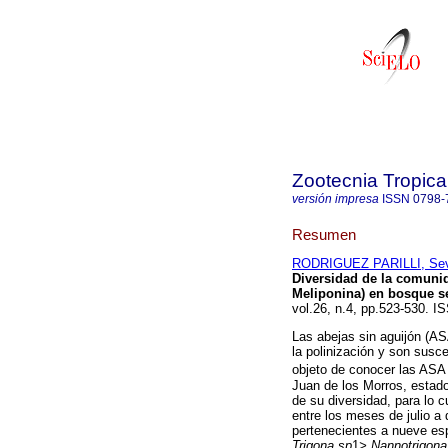
Zootecnia Tropica
versión impresa
ISSN
0798-
Resumen
RODRIGUEZ PARILLI, Sev
Diversidad de la comuni
Meliponina) en bosque se
vol.26, n.4, pp.523-530. I
Las abejas sin aguijón (A
la polinización y son susce
objeto de conocer las ASA
Juan de los Morros, estado
de su diversidad, para lo 
entre los meses de julio a
pertenecientes a nueve es
Trigona sp
1
> Nannotrigona