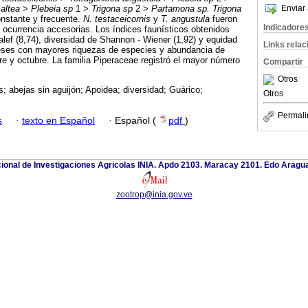
maltea
>
Plebeia sp
1 >
Trigona sp
2 >
Partamona sp. Trigona
Enviar 
onstante y frecuente.
N. testaceicornis
y
T. angustula
fueron
Indicadore
 ocurrencia accesorias. Los índices faunísticos obtenidos
alef (8,74), diversidad de Shannon - Wiener (1,92) y equidad
Links rela
eses con mayores riquezas de especies y abundancia de
re y octubre. La familia Piperaceae registró el mayor número
Compartir
Otros
; abejas sin aguijón; Apoidea; diversidad; Guárico;
Otros
Permali
s
·
texto en Español
·
Español (
pdf
)
cional de Investigaciones Agricolas INIA. Apdo 2103. Maracay 2101. Edo Aragu
zootrop@inia.gov.ve