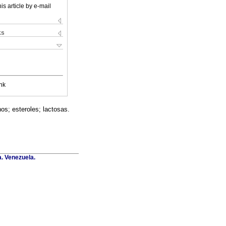
is article by e-mail
ks
nk
os; esteroles; lactosas.
a. Venezuela.