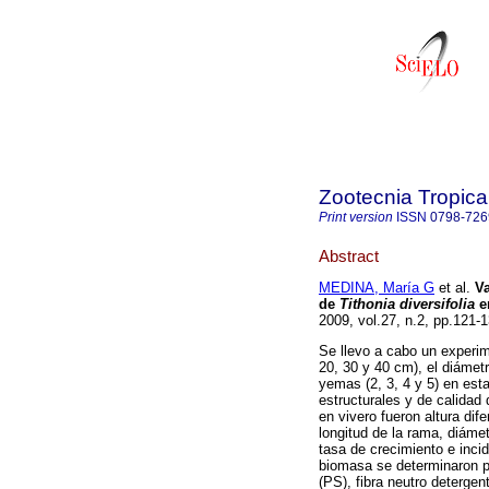
Zootecnia Tropica
Print version
ISSN
0798-726
Abstract
MEDINA, María G
et al.
Va
de
Tithonia diversifolia
e
2009, vol.27, n.2, pp.121
Se llevo a cabo un experime
20, 30 y 40 cm), el diámetr
yemas (2, 3, 4 y 5) en es
estructurales y de calidad 
en vivero fueron altura dif
longitud de la rama, diáme
tasa de crecimiento e incid
biomasa se determinaron pr
(PS), fibra neutro detergen