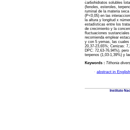
carbohidratos solubles tot
(fenoles, esteroles, terpe
ruminal de la materia seca
(P<0,05) en las interaccio
la altura y longitud x núme
estadísticas entre los tra
de crecimiento y la concen
fluctuaciones sustanciales
recomienda emplear estaca
y con 5 yemas, las cuales
20,37-23,65%; Cenizas: 7,
DPC: 72,63-76,94%), pero c
terpenos (1,03-1,39%) y la
Keywords :
Tithonia divers
·
abstract in Englis
Instituto Na