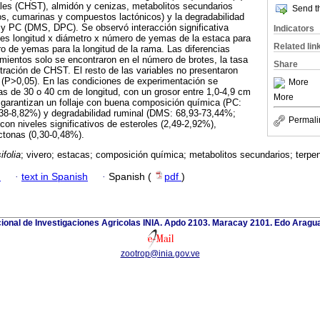
ales (CHST), almidón y cenizas, metabolitos secundarios
Send th
nos, cumarinas y compuestos lactónicos) y la degradabilidad
 y PC (DMS, DPC). Se observó interacción significativa
Indicators
nes longitud x diámetro x número de yemas de la estaca para
Related lin
ro de yemas para la longitud de la rama. Las diferencias
tamientos solo se encontraron en el número de brotes, la tasa
Share
tración de CHST. El resto de las variables no presentaron
 (P>0,05). En las condiciones de experimentación se
More
s de 30 o 40 cm de longitud, con un grosor entre 1,0-4,9 cm
More
 garantizan un follaje con buena composición química (PC:
38-8,82%) y degradabilidad ruminal (DMS: 68,93-73,44%;
Permali
on niveles significativos de esteroles (2,49-2,92%),
ctonas (0,30-0,48%).
ifolia
; vivero; estacas; composición química; metabolitos secundarios; terpen
h
·
text in Spanish
·
Spanish (
pdf
)
cional de Investigaciones Agricolas INIA. Apdo 2103. Maracay 2101. Edo Aragu
zootrop@inia.gov.ve