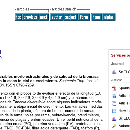
l
Services 
9
Journal
SciELO
riables morfo-estructurales y de calidad de la biomasa
Article
n la etapa inicial de crecimiento
.
Zootecnia Trop.
[online].
-134. ISSN 0798-7269.
Spanis
nto con el propósito de evaluar el efecto de la longitud (10,
Article
o (1,0-1,9; 2,0-2,9; 3,0-3,9 y 4,0-4,9 cm) y el número de
tacas de
Tithonia diversifolia
sobre algunos indicadores morfo-
Article
durante la etapa inicial de crecimiento. Las variables medidas
erencial de la planta, número de brotes, número de ramas,
How to 
tro de la rama, hojas por rama, sobrevivencia, prendimiento,
SciELO
encia de plagas y enfermedades. En el perfil nutricional de la
oteína cruda (PC), proteína verdadera (PV), proteína soluble
Automat
te (FND), PC-FDN, fibra acida detergente (FAD), fósforo (P),