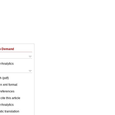
on Demand
 Analytics
h (pdf)
 in xml format
 references
cite this article
 Analytics
ic translation