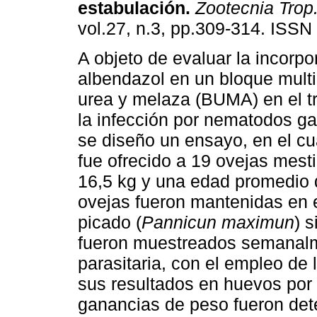
estabulación
.
Zootecnia Trop
vol.27, n.3, pp.309-314. ISSN
A objeto de evaluar la incorpo
albendazol en un bloque multi
urea y melaza (BUMA) en el t
la infección por nematodos ga
se diseño un ensayo, en el c
fue ofrecido a 19 ovejas mest
16,5 kg y una edad promedio d
ovejas fueron mantenidas en 
picado (
Pannicun maximun
) 
fueron muestreados semanalm
parasitaria, con el empleo de
sus resultados en huevos por
ganancias de peso fueron det