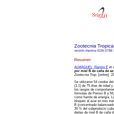
Zootecnia Tropica
versión impresa
ISSN
0798-
Resumen
ALMAGUEL, Ramiro E
et a
por miel B de caña de az
Zootecnia Trop.
[online]. 2
Se utilizaron 54 cerdos d
(1:1) de 75 días de edad y
los rasgos de comportamie
formulas de Pienso B y N
como fuente de energía. Lo
bloques al azar en tres tra
B (concentrado balanceado
30 % del subproducto cuba
dietas de miel B de caña de