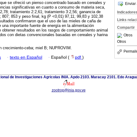
el que se ofreció un pienso concentrado basado en cereales y
Enviar 
encias significativas en cuanto a consumo de materia seca,
2,78; tratamiento 2:2,61; tratamiento 3:2,56; ganancia de
Indicadore
; 807; 853 y peso final, kg (P <0,01) 97,11; 99,83 y 102,38
Links rela
sultados confirmaron que el uso de las mieles de caña de
 una importante fuente de energía en la alimentación
Compartir
le obtener resultados en los rasgos de comportamiento animal
dos con dietas convencionales basadas en cereales y harina
Otros
Otros
n crecimiento-ceba; miel B; NUPROVIM.
Permali
s
·
texto en Español
·
Español (
pdf
)
cional de Investigaciones Agricolas INIA. Apdo 2103. Maracay 2101. Edo Aragu
zootrop@inia.gov.ve