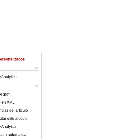
Personalizados
 Analytics
l (pdf)
lo en XML
cias del artículo
tar este artículo
 Analytics
ción automática