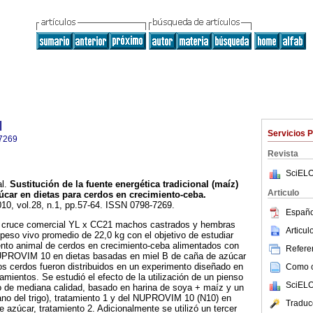
l
Servicios 
7269
Revista
SciELO
l.
Sustitución de la fuente energética tradicional (maíz)
Articulo
úcar en dietas para cerdos en crecimiento-ceba
.
010, vol.28, n.1, pp.57-64. ISSN 0798-7269.
Españo
el cruce comercial YL x CC21 machos castrados y hembras
Articu
 peso vivo promedio de 22,0 kg con el objetivo de estudiar
nto animal de cerdos en crecimiento-ceba alimentados con
Referen
UPROVIM 10 en dietas basadas en miel B de caña de azúcar
s cerdos fueron distribuidos en un experimento diseñado en
Como ci
tamientos. Se estudió el efecto de la utilización de un pienso
SciELO
 de mediana calidad, basado en harina de soya + maíz y un
no del trigo), tratamiento 1 y del NUPROVIM 10 (N10) en
Traduc
 azúcar, tratamiento 2. Adicionalmente se utilizó un tercer