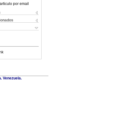
articulo por email
s
cionados
nk
a. Venezuela.