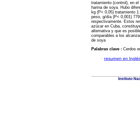
tratamiento (control), en 
harina de soya. Hubo difer
kg (P< 0,05) tratamiento 1:
peso, g/día (P< 0,001) 779
respectivamente. Estos re
azúcar en Cuba, constituye
alternativa y que es posib
comparables a los alcanza
de soya
Palabras clave :
Cerdos e
·
resumen en Inglé
Instituto Na