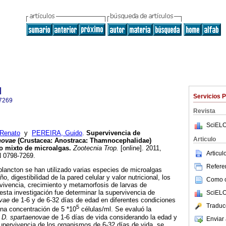
l
Servicios 
7269
Revista
SciELO
Renato
y
PEREIRA, Guido
.
Supervivencia de
Articulo
novae
(Crustacea: Anostraca: Thamnocephalidae)
vo mixto de microalgas
.
Zootecnia Trop.
[online]. 2011,
Articu
N 0798-7269.
Referen
plancton se han utilizado varias especies de microalgas
, digestibilidad de la pared celular y valor nutricional, los
Como ci
rvivencia, crecimiento y metamorfosis de larvas de
 esta investigación fue determinar la supervivencia de
SciELO
ovae
de 1-6 y de 6-32 días de edad en diferentes condiciones
Traduc
5
una concentración de 5 *10
células/ml. Se evaluó la
e
D. spartaenovae
de 1-6 días de vida considerando la edad y
Enviar 
upervivencia de los organismos de 6-32 días de vida, se