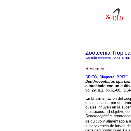
Zootecnia Tropica
versión impresa
ISSN
0798-
Resumen
BRITO, Diagnora
;
BRITO, 
Dendrocephalus spartae
alimentado
con un culti
vol.29, n.1, pp.61-68. ISS
En la alimentación del zoo
seleccionadas por su tamaño
cuales influyen en la supe
crustáceos. El objetivo de
Dendrocephalus spartaen
de cultivo y alimentado a 
supervivencia de larvas d
densidad poblacional. La s