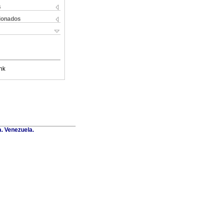
s
cionados
nk
a. Venezuela.