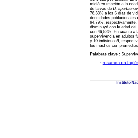
midió en relación a la eda
de larvas de
D. spartaeno
78,33% a los 6 días de vid
densidades poblacionales 
94,79%, respectivamente. 
disminuyó con la edad del 
con 46,53%. En cuanto a la
supervivencia en adultos 
y 10 individuos/l, respec
los machos con promedios
Palabras clave :
Superviv
·
resumen en Inglé
Instituto Na