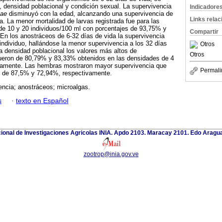
d, densidad poblacional y condición sexual. La supervivencia
Indicadore
vae
disminuyó con la edad, alcanzando una supervivencia de
Links rela
a. La menor mortalidad de larvas registrada fue para las
de 10 y 20 individuos/100 ml con porcentajes de 93,75% y
Compartir
En los anostráceos de 6-32 días de vida la supervivencia
individuo, hallándose la menor supervivencia a los 32 días
Otros
 densidad poblacional los valores más altos de
Otros
fueron de 80,79% y 83,33% obtenidos en las densidades de 4
tivamente. Las hembras mostraron mayor supervivencia que
Permali
 de 87,5% y 72,94%, respectivamente.
encia; anostráceos; microalgas.
s
·
texto en Español
cional de Investigaciones Agricolas INIA. Apdo 2103. Maracay 2101. Edo Aragu
zootrop@inia.gov.ve