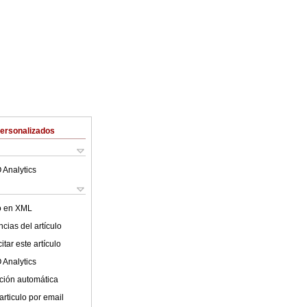
Personalizados
 Analytics
lo en XML
cias del artículo
tar este artículo
 Analytics
ción automática
articulo por email