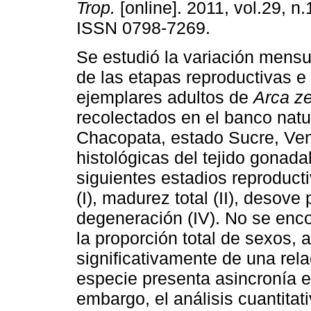
Trop.
[online]. 2011, vol.29, n.
ISSN 0798-7269.
Se estudió la variación mens
de las etapas reproductivas e 
ejemplares adultos de
Arca
z
recolectados en el banco natu
Chacopata, estado Sucre, Ven
histológicas del tejido gonada
siguientes estadios reproducti
(I), madurez total (II), desove p
degeneración (IV). No se encon
la proporción total de sexos, 
significativamente de una re
especie presenta asincronía en
embargo, el análisis cuantitati