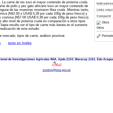
. La carne de res tuvo el mayor contenido de proteína cruda
Indicadore
arne de pollo y pez gato africano tuvo un mayor contenido de
nguna de las muestras mostraron fibra cruda. Mientras tanto,
Links rela
nómica (N42.00 o USA$ 0,28 por cada 100g de peso fresco) y
Compartir
ás costosa (N57.00 USA$ 0,38 por cada 100g de peso fresco).
s alto nivel de proteína cruda en comparación a otros tipos
Otros
ilapia resulto ser el tipo de carne más barata en el suroeste
Otros
realización de este estudio
e mercado; tipos de carne; análisis proximal.
Permali
s
·
texto en Inglés
cional de Investigaciones Agricolas INIA. Apdo 2103. Maracay 2101. Edo Aragu
zootrop@inia.gov.ve