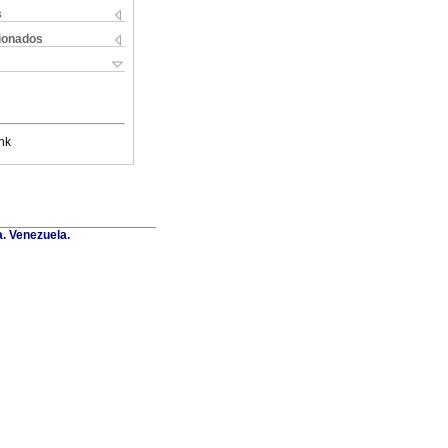
s
cionados
nk
a. Venezuela.