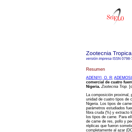
Zootecnia Tropica
versión impresa
ISSN
0798-
Resumen
ADENIYI, O. R
;
ADEMOSUN
comercial de cuatro fuen
Nigeria
.
Zootecnia Trop.
[o
La composición proximal, 
unidad de cuatro tipos de 
Nigeria. Los tipos de carne 
parámetros estudiados fuer
fibra cruda (%) y extracto
los tipos de carne. Para e
de carne de res, pollo y pe
réplicas que fueron someti
completamente al azar (DC