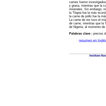
carnes fueron investigados
y grasa, mientras que la c
minerales. Sin embargo, ni
la Tilapia fue la más eco
la carne de pollo fue la m
La carne de res tuvo el má
de carne, mientras que la T
de Nigeria, al momento de 
Palabras clave :
precios d
·
resumen en Inglé
Instituto Na