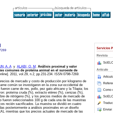
l
Servicios 
7269
Revista
SciELO
, A. A
y
ALABI, O. M
.
Análisis proximal y valor
Articulo
tes comunes de proteína animal en el suroeste de
nline]. 2011, vol.29, n.2, pp.231-234. ISSN 0798-7269.
Articu
precios de mercado y costo de producción por kilogramo de
Referen
carne común se investigaron en la zona sur-occidental de
fueron carne de res, pollo, pez gato africano y la Tilapia; los
Como ci
on: proteína cruda (%), extracto etéreo (%), cenizas (%),
 libre de nitrógeno (%), y los precios medios de mercado de
SciELO
llo fueron seleccionados 100 g de cada una de las muestras
Traduc
ces recién sacrificados. La muestra se dividió en cuatro
das posteriormente a análisis proximales en un diseño
Enviar 
A), mientras que los precios actuales de mercado de las