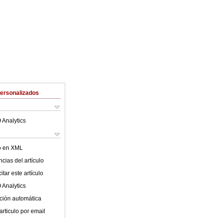
Personalizados
 Analytics
lo en XML
cias del artículo
tar este artículo
 Analytics
ción automática
articulo por email