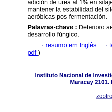
adición de urea al 1% en sila
mantener la estabilidad del s
aeróbicas pos-fermentación.
Palavras-chave :
Deterioro ae
desarrollo fúngico.
·
resumo em Inglês
·
pdf
)
Instituto Nacional de Invest
Maracay 2101. 
zootr