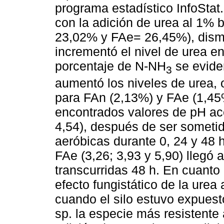
programa estadístico InfoSta
con la adición de urea al 1%
23,02% y FAe= 26,45%), dism
incrementó el nivel de urea en
porcentaje de N-NH
se evide
3
aumentó los niveles de urea,
para FAn (2,13%) y FAe (1,45%
encontrados valores de pH ace
4,54), después de ser someti
aeróbicas durante 0, 24 y 48 
FAe (3,26; 3,93 y 5,90) llegó 
transcurridas 48 h. En cuanto 
efecto fungistático de la urea
cuando el silo estuvo expuesto
sp. la especie más resistente 