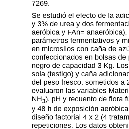
7269.
Se estudió el efecto de la ad
y 3% de urea y dos fermenta
aeróbica y FAn= anaeróbica),
parámetros fermentativos y mi
en microsilos con caña de azú
confeccionados en bolsas de p
negro de capacidad 3 Kg. Los
sola (testigo) y caña adiciona
del peso fresco, sometidos a 
evaluaron las variables Mater
NH
),
pH y recuento de flora f
3
y 48 h de exposición aeróbica 
diseño factorial 4 x 2 (4 trat
repeticiones. Los datos obten