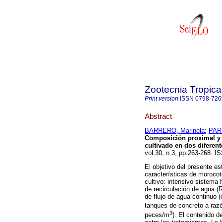
Zootecnia Tropica
Print version
ISSN
0798-726
Abstract
BARRERO, Marinela
;
PAR
Composición proximal y 
cultivado en dos diferen
vol.30, n.3, pp.263-268. I
El objetivo del presente e
características de moroco
cultivo: intensivo sistema
de recirculación de agua (
de flujo de agua continuo 
tanques de concreto a raz
3
peces/m
). El contenido d