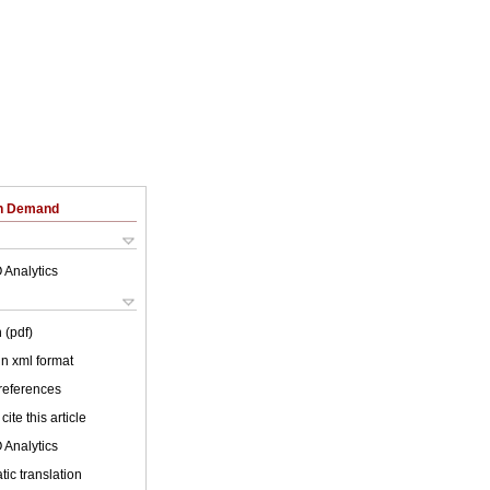
on Demand
 Analytics
 (pdf)
 in xml format
 references
cite this article
 Analytics
ic translation