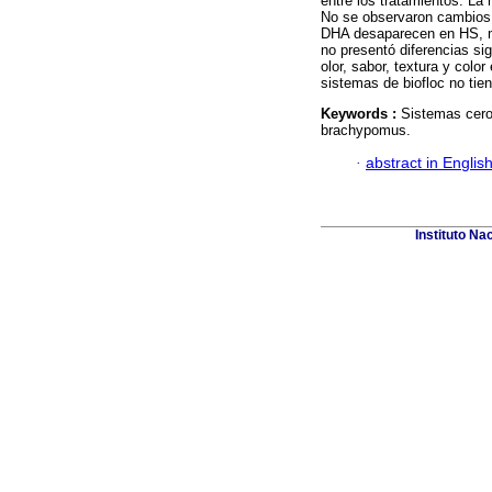
entre los tratamientos. La
No se observaron cambios en
DHA desaparecen en HS, m
no presentó diferencias sig
olor, sabor, textura y colo
sistemas de biofloc no tie
Keywords :
Sistemas cero 
brachypomus.
·
abstract in Englis
Instituto Na