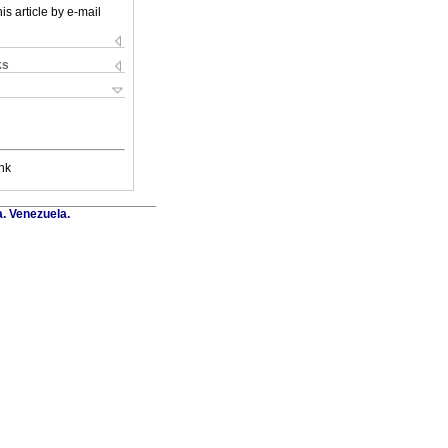
is article by e-mail
ks
nk
a. Venezuela.