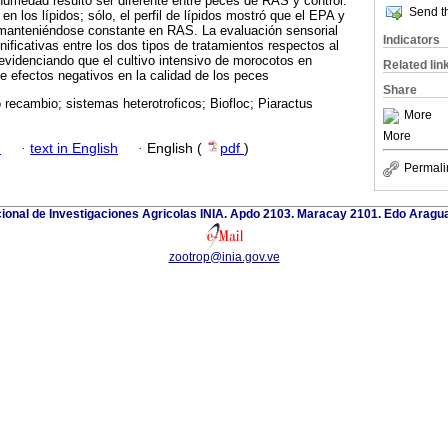
 humedad resultó ser diferente entre peces de RAS y control.
Send th
 los lípidos; sólo, el perfil de lípidos mostró que el EPA y
anteniéndose constante en RAS. La evaluación sensorial
Indicators
nificativas entre los dos tipos de tratamientos respectos al
r evidenciando que el cultivo intensivo de morocotos en
Related lin
ne efectos negativos en la calidad de los peces
Share
recambio; sistemas heterotroficos; Biofloc; Piaractus
More
More
h
·
text in English
·
English (
pdf
)
Permali
cional de Investigaciones Agricolas INIA. Apdo 2103. Maracay 2101. Edo Aragu
zootrop@inia.gov.ve