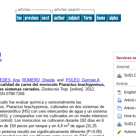
l
Services 
9
Journal
SciELO
EDES, Ana
;
ROMERO, Oneida
and
POLEO, Germán A
.
Article
calidad de carne del morocoto Piaractus brachypomus,
tes sistemas cerrados
.
Zootecnia Trop.
[online]. 2012,
English
SSN 0798-7269.
Article
studio fue evaluar química y sensorialmente las
tos, Piaractus brachypomus, cultivados en dos sistemas de
Article
 heterotrófico (HS) con cero intercambio de agua y un sistema
RAS); y compararlos con los cultivados en un medio intensivo
How to 
(control). Los morocotos se cultivaron durante 192 días en 6
SciELO
3
ón de 150 peces por tanque y en 4,8 m
de agua (31,25
e proteína resultó ser significativamente diferente (P<0.05)
Automat