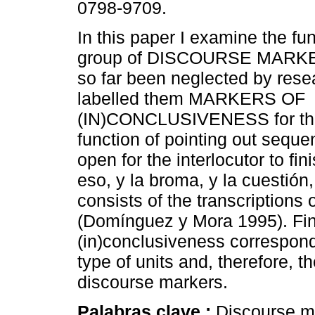
0798-9709.
In this paper I examine the fun
group of DISCOURSE MARKE
so far been neglected by rese
labelled them MARKERS OF
(IN)CONCLUSIVENESS for the
function of pointing out sequen
open for the interlocutor to fin
eso, y la broma, y la cuestió
consists of the transcriptions
(Domínguez y Mora 1995). Fin
(in)conclusiveness correspond,
type of units and, therefore, t
discourse markers.
Palabras clave :
Discourse m