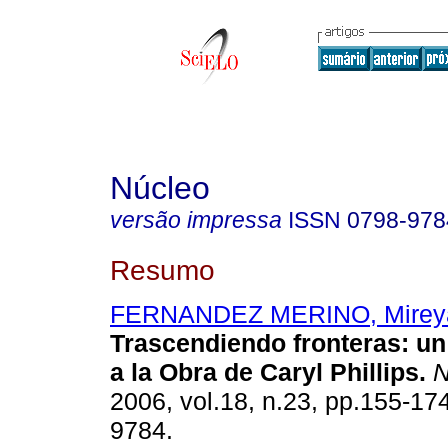
Núcleo
versão impressa
ISSN
0798-978
Resumo
FERNANDEZ MERINO, Mirey
Trascendiendo fronteras: u
a la Obra de Caryl Phillips
.
N
2006, vol.18, n.23, pp.155-17
9784.