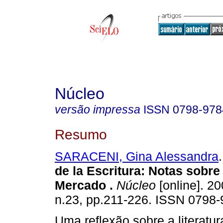
Núcleo
versão impressa
ISSN
0798-978
Resumo
SARACENI, Gina Alessandra
.
de la Escritura: Notas sobr
Mercado
.
Núcleo
[online]. 20
n.23, pp.211-226. ISSN 0798-
Uma reflexão sobre a literatura