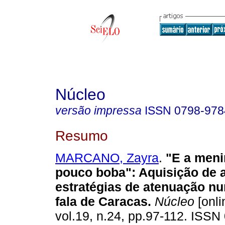
Núcleo
versão impressa
ISSN
0798-978
Resumo
MARCANO, Zayra
.
"E a meni
pouco boba"
:
Aquisição de 
estratégias de atenuação n
fala de Caracas
.
Núcleo
[onli
vol.19, n.24, pp.97-112. ISSN