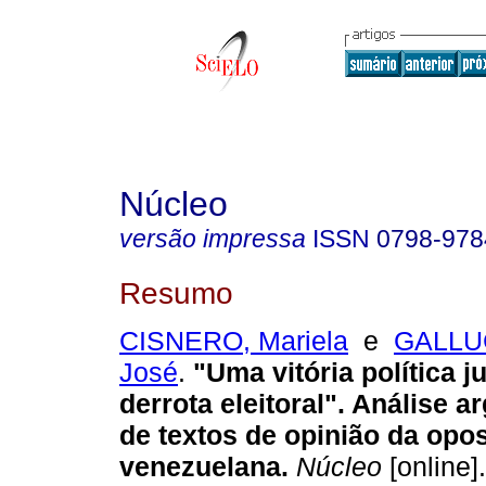
Núcleo
versão impressa
ISSN
0798-978
Resumo
CISNERO, Mariela
e
GALLUC
José
.
"Uma vitória política 
derrota eleitoral". Análise 
de textos de opinião da opo
venezuelana
.
Núcleo
[online]