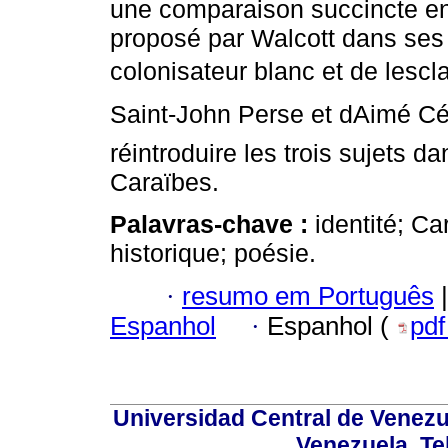
une comparaison succincte ent
proposé par Walcott dans ses
colonisateur blanc et de lesc
Saint-John Perse et dAimé Cé
réintroduire les trois sujets d
Caraïbes.
Palavras-chave :
identité; Ca
historique; poésie.
·
resumo em Português
|
Espanhol
·
Espanhol (
pd
Universidad Central de Venez
Venezuela. Te