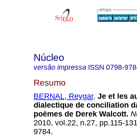
Núcleo
versão impressa
ISSN
0798-978
Resumo
BERNAL, Reygar
.
Je et les 
dialectique de conciliation 
poèmes de Derek Walcott
.
N
2010, vol.22, n.27, pp.115-13
9784.