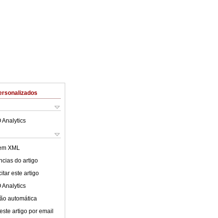
ersonalizados
 Analytics
 em XML
cias do artigo
tar este artigo
 Analytics
ão automática
este artigo por email