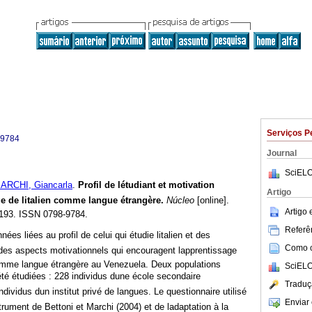
Serviços P
-9784
Journal
SciELO
ARCHI, Giancarla
.
Profil de létudiant et motivation
Artigo
ge de litalien comme langue étrangère
.
Núcleo
[online].
Artigo
-193. ISSN 0798-9784.
Referên
ées liées au profil de celui qui étudie litalien et des
Como ci
des aspects motivationnels qui encouragent lapprentissage
mme langue étrangère au Venezuela. Deux populations
SciELO
 été étudiées : 228 individus dune école secondaire
Traduç
dividus dun institut privé de langues. Le questionnaire utilisé
Enviar 
strument de Bettoni et Marchi (2004) et de ladaptation à la