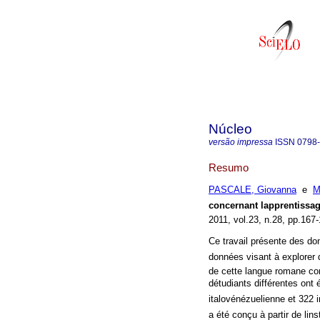
Núcleo
versão impressa
ISSN
0798
Resumo
PASCALE, Giovanna
e
M
concernant lapprentissa
2011, vol.23, n.28, pp.167
Ce travail présente des donn
données visant à explorer 
de cette langue romane co
détudiants différentes ont
italovénézuelienne et 322 in
a été conçu à partir de lin