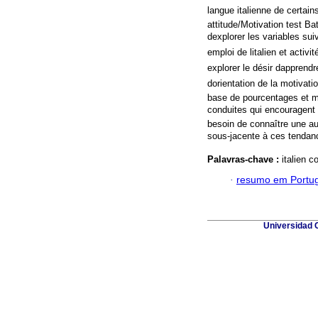
langue italienne de certai
attitude/Motivation test B
dexplorer les variables sui
emploi de litalien et acti
explorer le désir dapprendr
dorientation de la motivati
base de pourcentages et m
conduites qui encouragent l
besoin de connaître une au
sous-jacente à ces tendance
Palavras-chave :
italien 
·
resumo em Portu
Universidad 