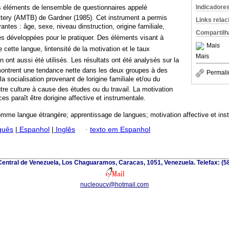
Indicadore
ns éléments de lensemble de questionnaires appelé
attery (AMTB) de Gardner (1985). Cet instrument a permis
Links rela
vantes : âge, sexe, niveau dinstruction, origine familiale,
Compartilh
vités développées pour le pratiquer. Des éléments visant à
Mais
e cette langue, lintensité de la motivation et le taux
Mais
on ont aussi été utilisés. Les résultats ont été analysés sur la
ontrent une tendance nette dans les deux groupes à des
Permali
a socialisation provenant de lorigine familiale et/ou du
tre culture à cause des études ou du travail. La motivation
s paraît être dorigine affective et instrumentale.
comme langue étrangère; apprentissage de langues; motivation affective et ins
guês
|
Espanhol
|
Inglês
·
texto em Espanhol
Central de Venezuela, Los Chaguaramos, Caracas, 1051, Venezuela. Telefax: (
nucleoucv@hotmail.com