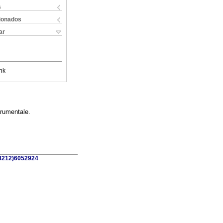
s
cionados
ar
nk
trumentale.
58212)6052924