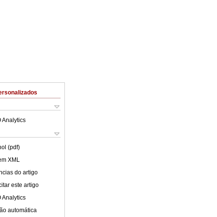
ersonalizados
 Analytics
ol (pdf)
 em XML
cias do artigo
tar este artigo
 Analytics
ão automática