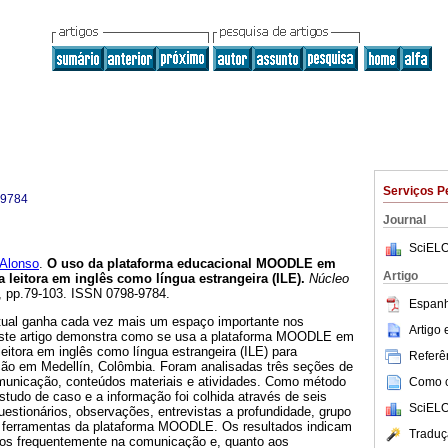
Serviços P
-9784
Journal
SciELO
Alonso
.
O uso da plataforma educacional MOODLE em
Artigo
leitora em inglês como língua estrangeira (ILE)
.
Núcleo
29, pp.79-103. ISSN 0798-9784.
Espanh
rtual ganha cada vez mais um espaço importante nos
Artigo
Este artigo demonstra como se usa a plataforma MOODLE em
itora em inglês como língua estrangeira (ILE) para
Referên
ão em Medellín, Colômbia. Foram analisadas três seções de
omunicação, conteúdos materiais e atividades. Como método
Como ci
 estudo de caso e a informação foi colhida através de seis
SciELO
uestionários, observações, entrevistas a profundidade, grupo
r e ferramentas da plataforma MOODLE. Os resultados indicam
Traduç
ados frequentemente na comunicação e, quanto aos