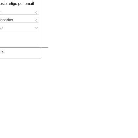
este artigo por email
s
cionados
ar
nk