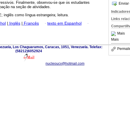
ressivos. Finalmente, observou-se que os estudantes
Enviar 
ipação na seção de atividades.
Indicadore
inglês como língua estrangeira; leitura.
Links rela
hol
|
Inglês
|
Francês
·
texto em Espanhol
·
Compartilh
Mais
Mais
nezuela, Los Chaguaramos, Caracas, 1051, Venezuela. Telefax:
Permali
(58212)6052924
nucleoucv@hotmail.com