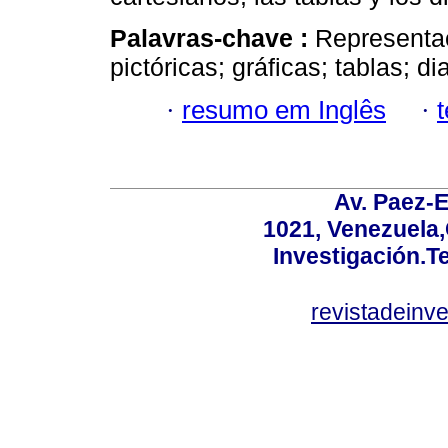
Palavras-chave :
Representac
pictóricas; gráficas; tablas; d
·
resumo em Inglês
·
Av. Paez-E
1021, Venezuela
Investigación.T
revistadeinv