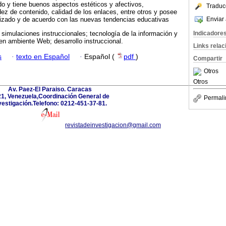
 y tiene buenos aspectos estéticos y afectivos,
Traduc
idez de contenido, calidad de los enlaces, entre otros y posee
Enviar 
lizado y de acuerdo con las nuevas tendencias educativas
Indicadore
simulaciones instruccionales; tecnología de la información y
n ambiente Web; desarrollo instruccional.
Links rela
s
·
texto en Español
·
Español (
pdf
)
Compartir
Otros
Otros
Av. Paez-El Paraiso. Caracas
1, Venezuela,Coordinación General de
Permali
vestigación.Telefono: 0212-451-37-81.
revistadeinvestigacion@gmail.com