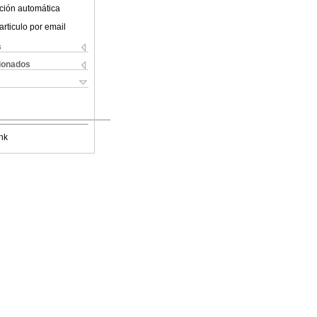
ción automática
articulo por email
s
cionados
nk