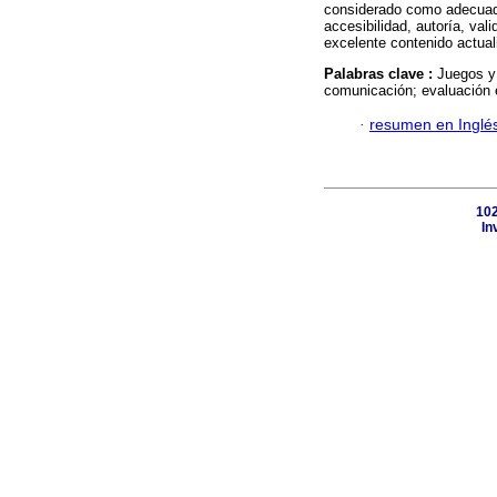
considerado como adecuado
accesibilidad, autoría, val
excelente contenido actua
Palabras clave :
Juegos y 
comunicación; evaluación e
·
resumen en Inglé
102
In