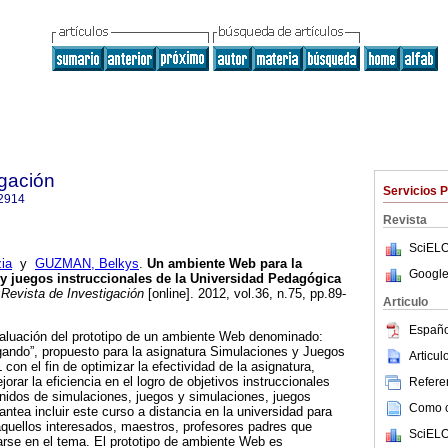
igación
Servicios 
2914
Revista
SciELO
ia
y
GUZMAN, Belkys
.
Un ambiente Web para la
Google
y juegos instruccionales de la Universidad Pedagógica
Revista de Investigación
[online]. 2012, vol.36, n.75, pp.89-
Articulo
Españo
valuación del prototipo de un ambiente Web denominado:
gando”, propuesto para la asignatura Simulaciones y Juegos
Articu
con el fin de optimizar la efectividad de la asignatura,
ejorar la eficiencia en el logro de objetivos instruccionales
Referen
nidos de simulaciones, juegos y simulaciones, juegos
Como ci
ntea incluir este curso a distancia en la universidad para
quellos interesados, maestros, profesores padres que
SciELO
arse en el tema. El prototipo de ambiente Web es