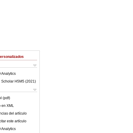
Personalizados
 Analytics
 Scholar H5M5 (
2021
)
l (pdf)
lo en XML
cias del artículo
tar este artículo
 Analytics