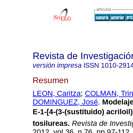
Revista de Investigació
versión impresa
ISSN
1010-291
Resumen
LEON, Caritza
;
COLMAN, Tri
DOMINGUEZ, José
.
Modelaje
E-1-[4-(3-(sustituido) acriloil)
tosilureas
.
Revista de Investi
2012, vol.36, n.76, pp.97-112