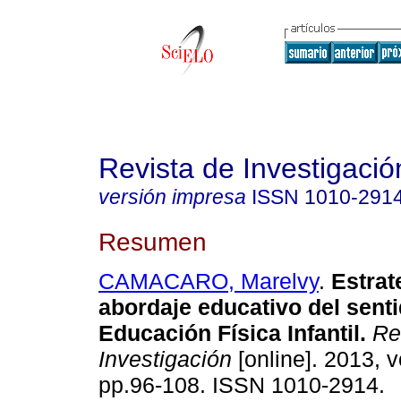
Revista de Investigació
versión impresa
ISSN
1010-291
Resumen
CAMACARO, Marelvy
.
Estrat
abordaje educativo del sentid
Educación Física Infantil
.
Rev
Investigación
[online]. 2013, v
pp.96-108. ISSN 1010-2914.