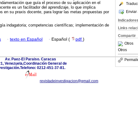
fundamentación que guía el proceso de su aplicación en el
Traduc
cente es un facilitador del aprendizaje, lo que implica
Enviar 
 en su praxis docente, para lograr las metas propuestas por
Indicadore
ía indagatoria; competencias científicas; implementación de
Links rela
Compartir
s
·
texto en Español
·
Español (
pdf
)
Otros
Otros
Av. Paez-El Paraiso. Caracas
Permali
1, Venezuela,Coordinación General de
vestigación.Telefono: 0212-451-37-81.
revistadeinvestigacion@gmail.com