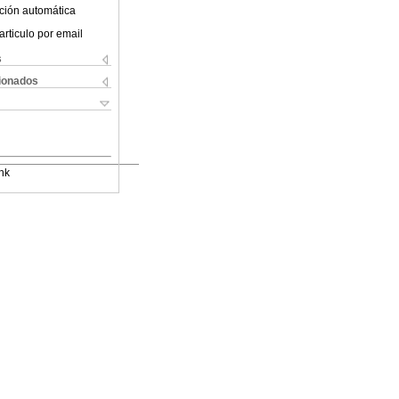
ción automática
articulo por email
s
cionados
nk