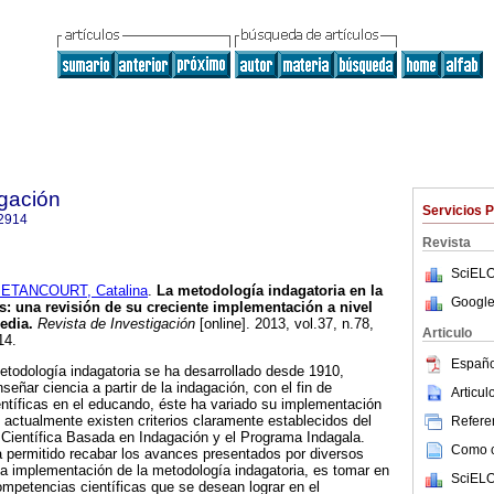
igación
Servicios 
2914
Revista
SciELO
ETANCOURT, Catalina
.
La metodología indagatoria en la
Google
s
:
una revisión de su creciente implementación a nivel
edia
.
Revista de Investigación
[online]. 2013, vol.37, n.78,
Articulo
14.
Españo
todología indagatoria se ha desarrollado desde 1910,
señar ciencia a partir de la indagación, con el fin de
Articu
ntíficas en el educando, éste ha variado su implementación
, actualmente existen criterios claramente establecidos del
Referen
Científica Basada en Indagación y el Programa Indagala.
Como ci
 permitido recabar los avances presentados por diversos
la implementación de la metodología indagatoria, es tomar en
SciELO
ompetencias científicas que se desean lograr en el