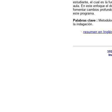
estudiante, el cual es la 
aula. En este enfoque el do
fomentar cambios profundos
este programa.
Palabras clave :
Metodolog
la indagación.
·
resumen en Inglé
102
In