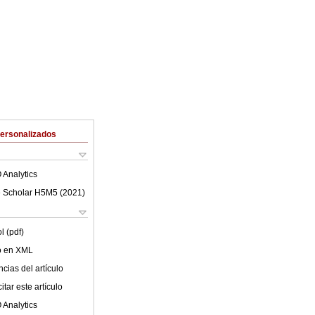
Personalizados
 Analytics
 Scholar H5M5 (
2021
)
l (pdf)
lo en XML
cias del artículo
tar este artículo
 Analytics