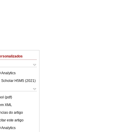
ersonalizados
 Analytics
 Scholar H5M5 (
2021
)
ol (pdf)
 em XML
cias do artigo
tar este artigo
 Analytics