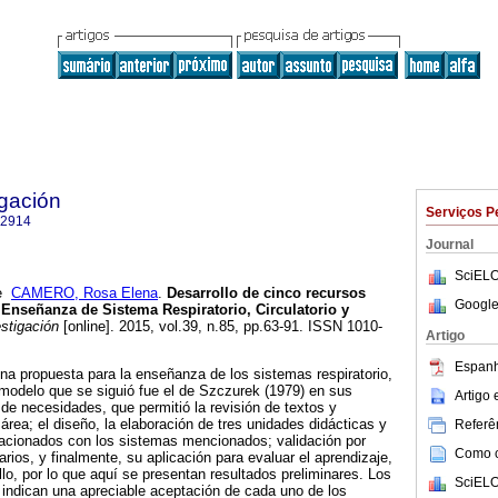
igación
Serviços P
-2914
Journal
SciELO
e
CAMERO, Rosa Elena
.
Desarrollo de cinco recursos
Google
Enseñanza de Sistema Respiratorio, Circulatorio y
stigación
[online]. 2015, vol.39, n.85, pp.63-91. ISSN 1010-
Artigo
Espanh
una propuesta para la enseñanza de los sistemas respiratorio,
l modelo que se siguió fue el de Szczurek (1979) en sus
Artigo
 de necesidades, que permitió la revisión de textos y
área; el diseño, la elaboración de tres unidades didácticas y
Referên
lacionados con los sistemas mencionados; validación por
Como ci
rios, y finalmente, su aplicación para evaluar el aprendizaje,
lo, por lo que aquí se presentan resultados preliminares. Los
SciELO
n indican una apreciable aceptación de cada uno de los