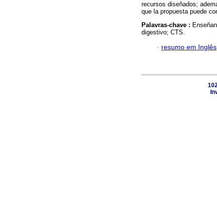
recursos diseñados; además
que la propuesta puede con
Palavras-chave :
Enseñanz
digestivo; CTS.
·
resumo em Inglês
102
In