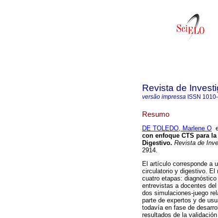
Revista de Invest
versão impressa
ISSN
1010
Resumo
DE TOLEDO, Marlene O
con enfoque CTS para la 
Digestivo
.
Revista de Inve
2914.
El artículo corresponde a 
circulatorio y digestivo. E
cuatro etapas: diagnóstico
entrevistas a docentes del 
dos simulaciones-juego re
parte de expertos y de usua
todavía en fase de desarrol
resultados de la validació