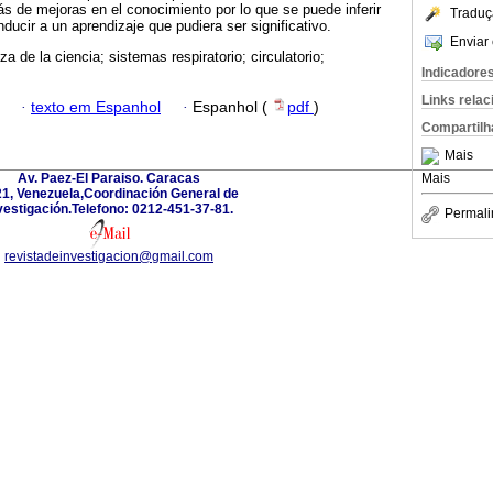
 de mejoras en el conocimiento por lo que se puede inferir
Traduç
ducir a un aprendizaje que pudiera ser significativo.
Enviar 
a de la ciencia; sistemas respiratorio; circulatorio;
Indicadore
Links rela
·
texto em Espanhol
·
Espanhol (
pdf
)
Compartilh
Mais
Av. Paez-El Paraiso. Caracas
Mais
1, Venezuela,Coordinación General de
vestigación.Telefono: 0212-451-37-81.
Permali
revistadeinvestigacion@gmail.com