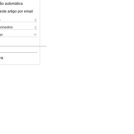
ão automática
este artigo por email
s
cionados
ar
nk