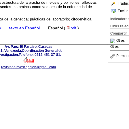
a estructura de la práctia de meiosis y opiniones reflexivas
Traduc
insectos triatominos como vectores de la enfermedad de
Enviar 
Indicadore
 de la genética; prácticas de laboratorio; citogenética.
Links rela
s
·
texto en Español
·
Español (
pdf
)
Compartir
Otros
Av. Paez-El Paraiso. Caracas
Otros
1, Venezuela,Coordinación General de
vestigación.Telefono: 0212-451-37-81.
Permali
revistadeinvestigacion@gmail.com