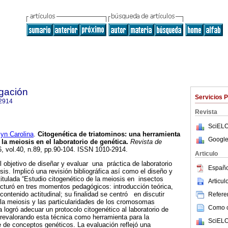
igación
Servicios 
2914
Revista
SciELO
n Carolina
.
Citogenética de triatominos
:
una herramienta
Google
 la meiosis en el laboratorio de genética
.
Revista de
6, vol.40, n.89, pp.90-104. ISSN 1010-2914.
Articulo
l objetivo de diseñar y evaluar una práctica de laboratorio
Españo
is. Implicó una revisión bibliográfica así como el diseño y
 titulada “Estudio citogenético de la meiosis en insectos
Articu
ucturó en tres momentos pedagógicos: introducción teórica,
ontenido actitudinal; su finalidad se centró en discutir
Referen
la meiosis y las particularidades de los cromosomas
Como ci
 logró adecuar un protocolo citogenético al laboratorio de
revalorando esta técnica como herramienta para la
SciELO
 de conceptos genéticos. La evaluación reflejó una