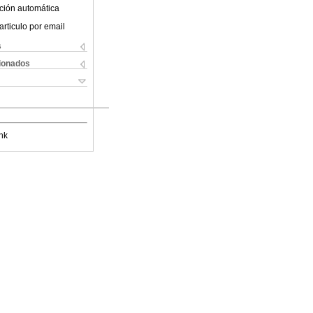
ción automática
articulo por email
s
cionados
nk