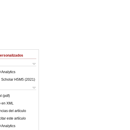
Personalizados
 Analytics
 Scholar H5M5 (
2021
)
l (pdf)
lo en XML
cias del artículo
tar este artículo
 Analytics