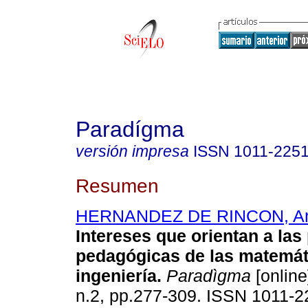
Paradígma
versión impresa
ISSN
1011-225
Resumen
HERNANDEZ DE RINCON, An
Intereses que orientan a las
pedagógicas de las matemát
ingeniería
.
Paradìgma
[online
n.2, pp.277-309. ISSN 1011-2