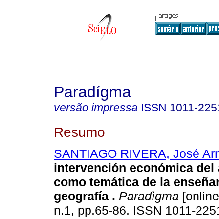
Paradígma
versão impressa
ISSN
1011-225
Resumo
SANTIAGO RIVERA, José Ar
intervención económica del
como temática de la enseñan
geografía
.
Paradìgma
[online
n.1, pp.65-86. ISSN 1011-225