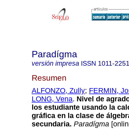
Paradígma
versión impresa
ISSN
1011-225
Resumen
ALFONZO, Zully
;
FERMIN, Jo
LONG, Vena
.
Nivel de agrado
los estudiante usando la ca
gráfica en la clase de álgebr
secundaria
.
Paradígma
[onlin