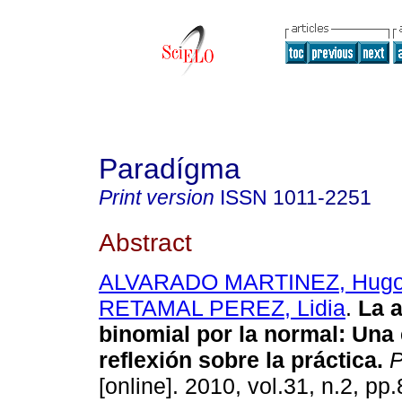
Paradígma
Print version
ISSN
1011-2251
Abstract
ALVARADO MARTINEZ, Hug
RETAMAL PEREZ, Lidia
.
La 
binomial por la normal
:
Una 
reflexión sobre la práctica
.
P
[online]. 2010, vol.31, n.2, p