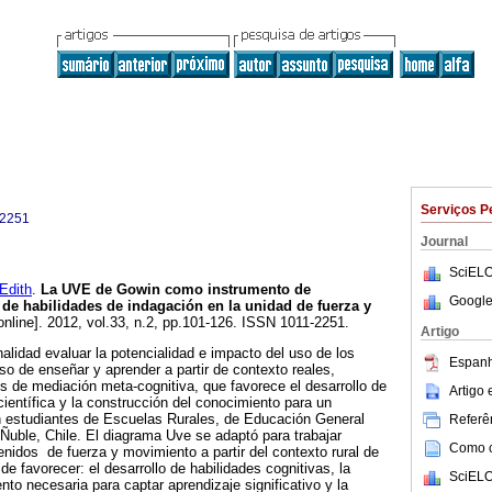
Serviços P
-2251
Journal
SciELO
dith
.
La UVE de Gowin como instrumento de
Google
 de habilidades de indagación en la unidad de fuerza y
online]. 2012, vol.33, n.2, pp.101-126. ISSN 1011-2251.
Artigo
nalidad evaluar la potencialidad e impacto del uso de los
Espanh
o de enseñar y aprender a partir de contexto reales,
s de mediación meta-cognitiva, que favorece el desarrollo de
Artigo
científica y la construcción del conocimiento para un
en estudiantes de Escuelas Rurales, de Educación General
Referên
 Ñuble, Chile. El diagrama Uve se adaptó para trabajar
Como ci
nidos de fuerza y movimiento a partir del contexto rural de
 de favorecer: el desarrollo de habilidades cognitivas, la
SciELO
to necesaria para captar aprendizaje significativo y la