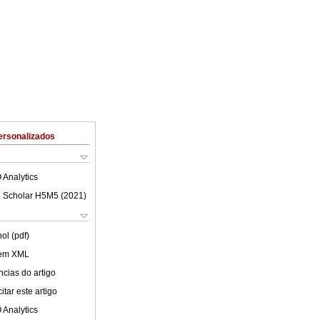
ersonalizados
 Analytics
 Scholar H5M5 (
2021
)
ol (pdf)
 em XML
cias do artigo
tar este artigo
 Analytics