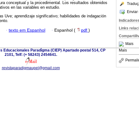
tura conceptual y la procedimental. Los resultados obtenidos
Traduç
tivos en las variables en estudio.
Enviar 
s Uve; aprendizaje significativo; habilidades de indagación
Indicadore
ento.
Links rela
·
texto em Espanhol
·
Espanhol (
pdf
)
Compartilh
Mais
es Educacionales Paradìgma (CIEP) Apartado postal 514, CP
Mais
2101, Telf: (+ 58243) 2454641.
Permali
revistaparadigmaupel@gmail.com