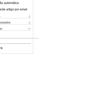
ão automática
este artigo por email
s
cionados
ar
nk