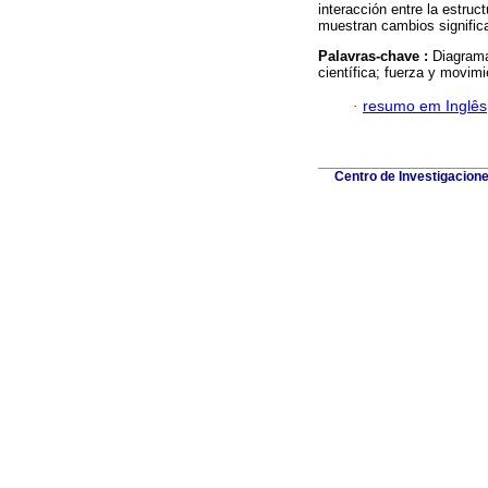
interacción entre la estruc
muestran cambios significa
Palavras-chave :
Diagrama
científica; fuerza y movimi
·
resumo em Inglês
Centro de Investigacion