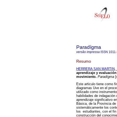
Paradígma
versão impressa
ISSN
1011
Resumo
HERRERA SAN MARTIN, E
aprendizaje y evaluación
movimiento
.
Paradígma
[
Este articulo tiene como fi
diagramas Uve en el proces
utilizado como instrumento
habilidades de indagación 
aprendizaje significativo 
Básica, de la Provincia de
sistemáticamente los conte
los estudiantes, con el fin
construcción del conocimien