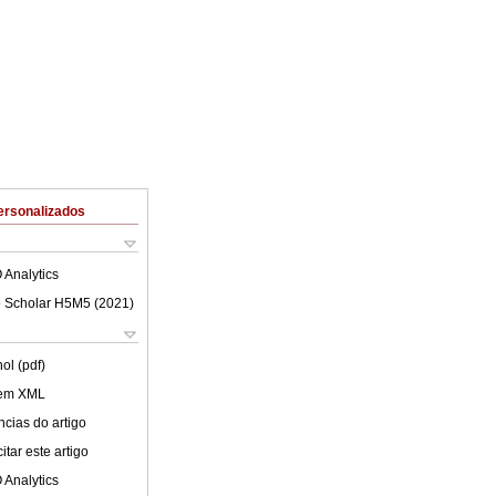
ersonalizados
 Analytics
 Scholar H5M5 (
2021
)
ol (pdf)
 em XML
cias do artigo
tar este artigo
 Analytics