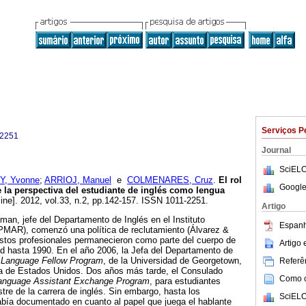
Serviços P
-2251
Journal
SciELO
Y, Yvonne
;
ARRIOJ, Manuel
e
COLMENARES, Cruz
.
El rol
Google
e la perspectiva del estudiante de inglés como lengua
ine]. 2012, vol.33, n.2, pp.142-157. ISSN 1011-2251.
Artigo
man, jefe del Departamento de Inglés en el Instituto
Espanh
MAR), comenzó una política de reclutamiento (Álvarez &
estos profesionales permanecieron como parte del cuerpo de
Artigo
ad hasta 1990. En el año 2006, la Jefa del Departamento de
 Language Fellow Program
, de la Universidad de Georgetown,
Referên
a de Estados Unidos. Dos años más tarde, el Consulado
Como ci
anguage Assistant
Exchange Program
, para estudiantes
tre de la carrera de inglés. Sin embargo, hasta los
SciELO
ía documentado en cuanto al papel que juega el hablante