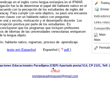
rendizaje en el inglés como lengua extranjera en el IPMAR.
Traduç
igación fue la de determinar el papel del hablante nativo en el
Enviar 
acuerdo con la percepción de los estudiantes de inglés del
racay. Para cumplir con este objetivo, se pasó una encuesta
Indicadore
ron clases con un hablante nativo con preguntas
ón oral y escrita, motivación y el desempeño docente. Los
Links rela
rcepción positiva por parte de los estudiantes. En
 concluyeron que los programas que incluyen profesores
Compartilh
tos de idiomas de las universidades venezolanas enriquecen
Mais
e la lengua objeto.
Mais
ón; hablante nativo; rogramas; proceso de aprendizaje.
Permali
·
texto em Espanhol
·
Espanhol (
pdf
)
gaciones Educacionales Paradìgma (CIEP) Apartado postal 514, CP 2101, Telf: 
revistaparadigmaupel@gmail.com