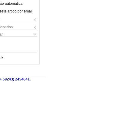
ão automática
este artigo por email
s
cionados
ar
nk
(+ 58243) 2454641.