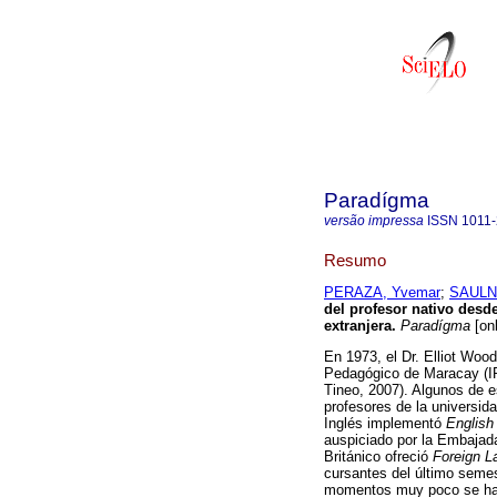
Paradígma
versão impressa
ISSN
1011
Resumo
PERAZA, Yvemar
;
SAULN
del profesor nativo desd
extranjera
.
Paradígma
[onl
En 1973, el Dr. Elliot Wood
Pedagógico de Maracay (IP
Tineo, 2007). Algunos de 
profesores de la universid
Inglés implementó
English
auspiciado por la Embajad
Británico ofreció
Foreign L
cursantes del último semes
momentos muy poco se hab