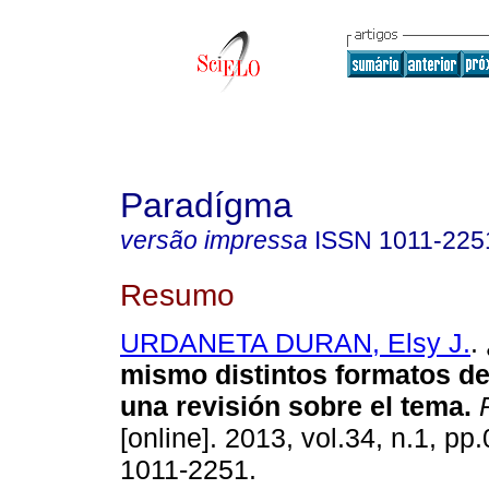
Paradígma
versão impressa
ISSN
1011-225
Resumo
URDANETA DURAN, Elsy J.
.
mismo distintos formatos d
una revisión sobre el tema
.
P
[online]. 2013, vol.34, n.1, p
1011-2251.