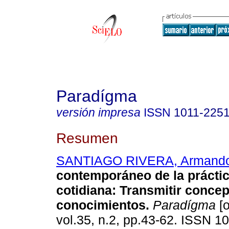
Paradígma
versión impresa
ISSN
1011-225
Resumen
SANTIAGO RIVERA, Armand
contemporáneo de la práctic
cotidiana
:
Transmitir concep
conocimientos
.
Paradígma
[o
vol.35, n.2, pp.43-62. ISSN 1