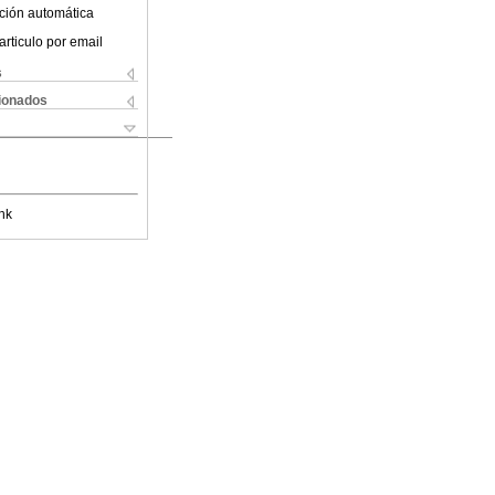
ción automática
articulo por email
s
cionados
nk