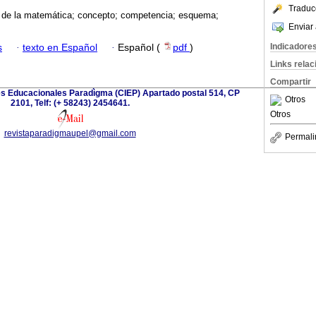
Traduc
a de la matemática; concepto; competencia; esquema;
Enviar 
Indicadore
s
·
texto en Español
·
Español (
pdf
)
Links rela
Compartir
es Educacionales Paradìgma (CIEP) Apartado postal 514, CP
Otros
2101, Telf: (+ 58243) 2454641.
Otros
revistaparadigmaupel@gmail.com
Permali