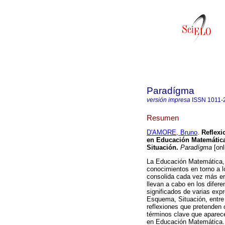
Paradígma
versión impresa
ISSN
1011-
Resumen
D'AMORE, Bruno
.
Reflexi
en Educación Matemátic
Situación
.
Paradígma
[onl
La Educación Matemática, 
conocimientos en torno a 
consolida cada vez más en 
llevan a cabo en los difer
significados de varias ex
Esquema, Situación, entre 
reflexiones que pretenden c
términos clave que aparec
en Educación Matemática.