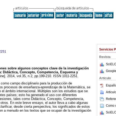
Servicios 
2251
Revista
SciELO
ones sobre algunos conceptos clave de la investigación
Google
a
:
Didáctica, Concepto, Competencia, Esquema y
ine]. 2014, vol.35, n.2, pp.199-210. ISSN 1011-2251.
Articulo
como campo disciplinario para la producción de
Españo
los procesos de enseñanza-aprendizaje de la Matemática, se
el ámbito internacional. Múltiples son los estudios que se
Articu
entes países; esto ha generado el uso con diferentes
presiones, tales como Didáctica, Concepto, Competencia,
Referen
otros. En este breve ensayo, el autor lleva a cabo algunas
Como ci
larificar, desde cierta perspectiva, los significados de estos
en a menudo en los textos que se ocupan de la investigación
SciELO