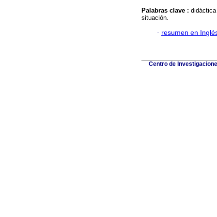
Palabras clave :
didáctic
situación.
·
resumen en Inglé
Centro de Investigacion