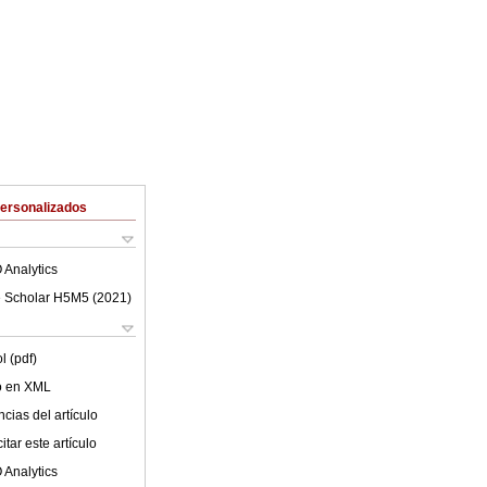
Personalizados
 Analytics
 Scholar H5M5 (
2021
)
l (pdf)
lo en XML
cias del artículo
tar este artículo
 Analytics