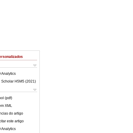
ersonalizados
 Analytics
 Scholar H5M5 (
2021
)
ol (pdf)
 em XML
cias do artigo
tar este artigo
 Analytics