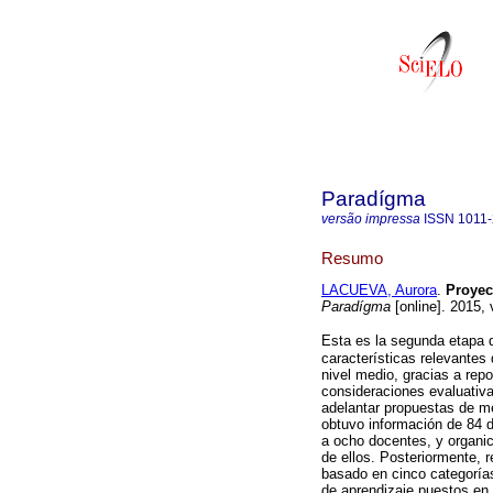
Paradígma
versão impressa
ISSN
1011
Resumo
LACUEVA, Aurora
.
Proyec
Paradígma
[online]. 2015,
Esta es la segunda etapa 
características relevantes
nivel medio, gracias a rep
consideraciones evaluativas
adelantar propuestas de me
obtuvo información de 84 d
a ocho docentes, y organi
de ellos. Posteriormente, 
basado en cinco categoría
de aprendizaje puestos en 