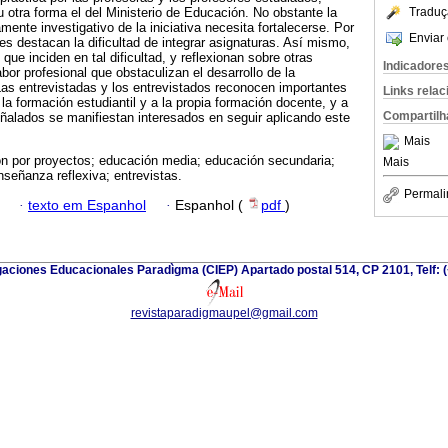
otra forma el del Ministerio de Educación. No obstante la
Traduç
amente investigativo de la iniciativa necesita fortalecerse. Por
Enviar 
tes destacan la dificultad de integrar asignaturas. Así mismo,
que inciden en tal dificultad, y reflexionan sobre otras
Indicadore
bor profesional que obstaculizan el desarrollo de la
as entrevistadas y los entrevistados reconocen importantes
Links rela
la formación estudiantil y a la propia formación docente, y a
Compartilh
ñalados se manifiestan interesados en seguir aplicando este
Mais
n por proyectos; educación media; educación secundaria;
Mais
señanza reflexiva; entrevistas.
Permali
·
texto em Espanhol
·
Espanhol (
pdf
)
gaciones Educacionales Paradìgma (CIEP) Apartado postal 514, CP 2101, Telf: 
revistaparadigmaupel@gmail.com