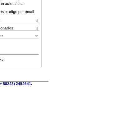
ão automática
este artigo por email
s
cionados
ar
nk
(+ 58243) 2454641.