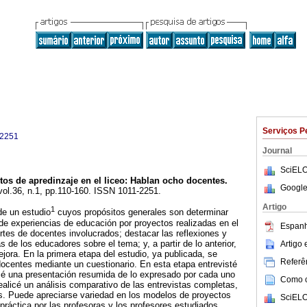
Serviços P
-2251
Journal
SciELO
tos de apredinzaje en el liceo
:
Hablan ocho docentes
.
Google
 vol.36, n.1, pp.110-160. ISSN 1011-2251.
Artigo
1
de un estudio
cuyos propósitos generales son determinar
 de experiencias de educación por proyectos realizadas en el
Espanh
ortes de docentes involucrados; destacar las reflexiones y
 de los educadores sobre el tema; y, a partir de lo anterior,
Artigo
jora. En la primera etapa del estudio, ya publicada, se
Referên
ocentes mediante un cuestionario. En esta etapa entrevisté
cé una presentación resumida de lo expresado por cada uno
Como ci
realicé un análisis comparativo de las entrevistas completas,
s. Puede apreciarse variedad en los modelos de proyectos
SciELO
práctica por las profesoras y los profesores estudiados,