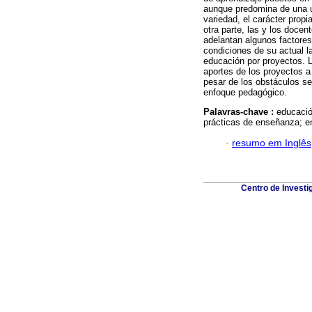
aunque predomina de una u 
variedad, el carácter propi
otra parte, las y los docen
adelantan algunos factores 
condiciones de su actual la
educación por proyectos. L
aportes de los proyectos a 
pesar de los obstáculos se
enfoque pedagógico.
Palavras-chave :
educació
prácticas de enseñanza; en
·
resumo em Inglês
Centro de Investi