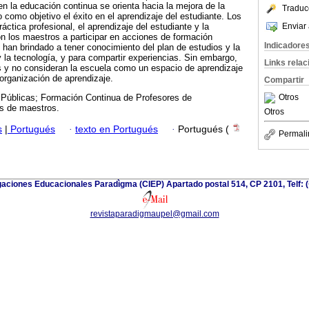
en la educación continua se orienta hacia la mejora de la
Traduc
 como objetivo el éxito en el aprendizaje del estudiante. Los
Enviar 
ráctica profesional, el aprendizaje del estudiante y la
ron los maestros a participar en acciones de formación
Indicadore
 han brindado a tener conocimiento del plan de estudios y la
 la tecnología, y para compartir experiencias. Sin embargo,
Links rela
s y no consideran la escuela como un espacio de aprendizaje
organización de aprendizaje.
Compartir
Otros
s Públicas; Formación Continua de Profesores de
s de maestros.
Otros
s
|
Portugués
·
texto en Portugués
·
Portugués (
Permali
gaciones Educacionales Paradìgma (CIEP) Apartado postal 514, CP 2101, Telf: 
revistaparadigmaupel@gmail.com