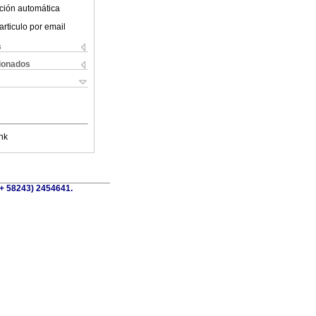
ción automática
articulo por email
s
cionados
nk
(+ 58243) 2454641.