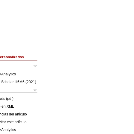
Personalizados
 Analytics
 Scholar H5M5 (
2021
)
ués (pdf)
lo en XML
cias del artículo
tar este artículo
 Analytics