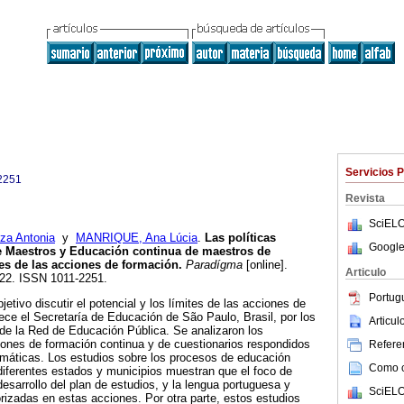
Servicios 
2251
Revista
SciELO
a Antonia
y
MANRIQUE, Ana Lúcia
.
Las políticas
Google
e Maestros y Educación continua de maestros de
es de las acciones de formación
.
Paradígma
[online].
Articulo
222. ISSN 1011-2251.
Portug
jetivo discutir el potencial y los límites de las acciones de
ece el Secretaría de Educación de São Paulo, Brasil, por los
Articu
e la Red de Educación Pública. Se analizaron los
ones de formación continua y de cuestionarios respondidos
Referen
emáticas. Los estudios sobre los procesos de educación
Como ci
diferentes estados y municipios muestran que el foco de
esarrollo del plan de estudios, y la lengua portuguesa y
SciELO
rizadas en estas acciones. Por otra parte, estos estudios