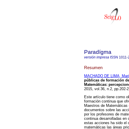
Paradígma
versión impresa
ISSN
1011-
Resumen
MACHADO DE LIMA, Mariz
públicas de formación d
Matemáticas
:
percepcion
2015, vol.36, n.2, pp.202-
Este artículo tiene como ob
formación continua que ofr
Maestros de Matemáticas d
documentos sobre las acci
por los profesores de mat
continua desarrolladas en 
estas acciones ha sido el d
matemáticas las áreas prio